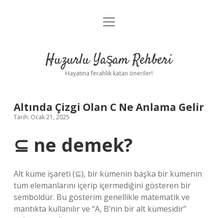
menüyü
Anasayfa
aç
Gizlilik Politikası
Huzurlu Yaşam Rehberi
Yasal Uyarı
Hayatına ferahlık katan öneriler!
Hakkımızda
Altında Çizgi Olan C Ne Anlama Gelir
Tarih: Ocak 21, 2025
⊆ ne demek?
Alt küme işareti (⊆), bir kümenin başka bir kümenin
tüm elemanlarını içerip içermediğini gösteren bir
semboldür. Bu gösterim genellikle matematik ve
mantıkta kullanılır ve “A, B’nin bir alt kümesidir”