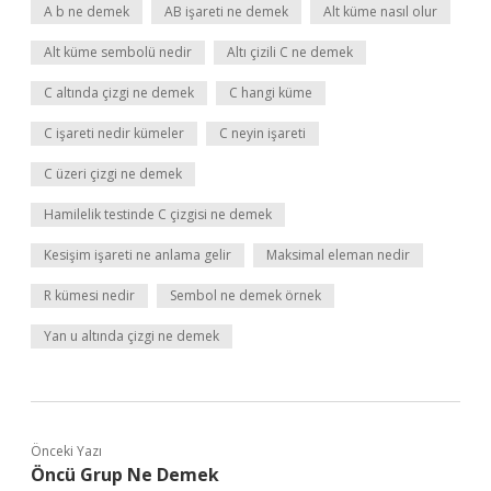
A b ne demek
AB işareti ne demek
Alt küme nasıl olur
Alt küme sembolü nedir
Altı çizili C ne demek
C altında çizgi ne demek
C hangi küme
C işareti nedir kümeler
C neyin işareti
C üzeri çizgi ne demek
Hamilelik testinde C çizgisi ne demek
Kesişim işareti ne anlama gelir
Maksimal eleman nedir
R kümesi nedir
Sembol ne demek örnek
Yan u altında çizgi ne demek
Önceki Yazı
Öncü Grup Ne Demek