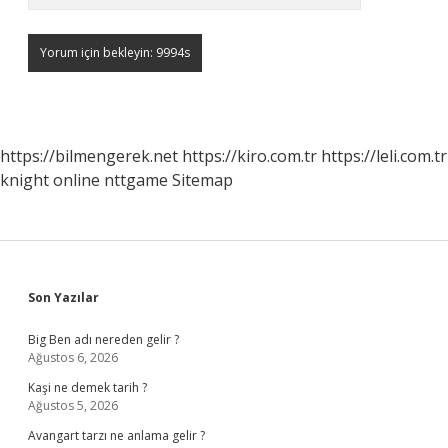
https://bilmengerek.net
https://kiro.com.tr
https://leli.com.tr
knight online
nttgame
Sitemap
Sidebar
Son Yazılar
Big Ben adı nereden gelir ?
Ağustos 6, 2026
Kaşi ne demek tarih ?
Ağustos 5, 2026
Avangart tarzı ne anlama gelir ?