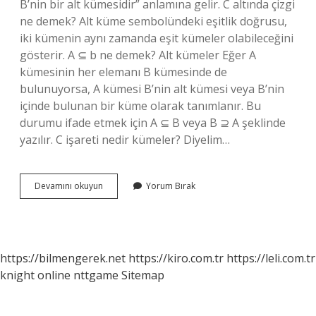
B’nin bir alt kümesidir” anlamına gelir. C altında çizgi
ne demek? Alt küme sembolündeki eşitlik doğrusu,
iki kümenin aynı zamanda eşit kümeler olabileceğini
gösterir. A ⊆ b ne demek? Alt kümeler Eğer A
kümesinin her elemanı B kümesinde de
bulunuyorsa, A kümesi B’nin alt kümesi veya B’nin
içinde bulunan bir küme olarak tanımlanır. Bu
durumu ifade etmek için A ⊆ B veya B ⊇ A şeklinde
yazılır. C işareti nedir kümeler? Diyelim…
Altında
Devamını okuyun
Yorum Bırak
Çizgi
Olan
C
Ne
Anlama
https://bilmengerek.net
https://kiro.com.tr
https://leli.com.tr
Gelir
knight online
nttgame
Sitemap