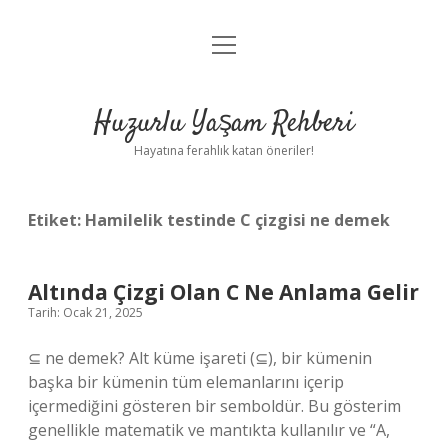
menüyü
Anasayfa
aç
Gizlilik Politikası
Huzurlu Yaşam Rehberi
Yasal Uyarı
Hayatına ferahlık katan öneriler!
Hakkımızda
Etiket:
Hamilelik testinde C çizgisi ne demek
Altında Çizgi Olan C Ne Anlama Gelir
Tarih: Ocak 21, 2025
⊆ ne demek? Alt küme işareti (⊆), bir kümenin
başka bir kümenin tüm elemanlarını içerip
içermediğini gösteren bir semboldür. Bu gösterim
genellikle matematik ve mantıkta kullanılır ve “A,