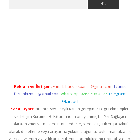
Arama
abet resmi sitesi
tulipbetgiris.org
Reklam ve İletişim:
E-mail:
backlinkpaneli@gmail.com
Teams:
forumhizmeti@gmail.com
Whatsapp: 0262 606 0 726
Telegram:
@karabul
Yasal Uyarı:
Sitemiz, 5651 Sayılı Kanun gereğince Bilgi Teknolojileri
ve İletişim Kurumu (BTK) tarafından onaylanmış bir Yer Sağlayıcı
olarak hizmet vermektedir. Bu nedenle, sitedeki içerikleri proaktif
olarak denetleme veya araştırma yükümlülüğümüz bulunmamaktadır.
Ancak, üyelerimiz yazdıkları içeriklerin sorumluluğunu taşımakta olup,