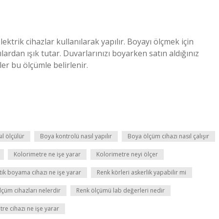
ektrik cihazlar kullanılarak yapılır. Boyayı ölçmek için
çılardan ışık tutar. Duvarlarınızı boyarken satın aldığınız
er bu ölçümle belirlenir.
ıl ölçülür
Boya kontrolü nasıl yapılır
Boya ölçüm cihazı nasıl çalışır
Kolorimetre ne işe yarar
Kolorimetre neyi ölçer
ik boyama cihazı ne işe yarar
Renk körleri askerlik yapabilir mi
lçüm cihazları nelerdir
Renk ölçümü lab değerleri nedir
e cihazı ne işe yarar