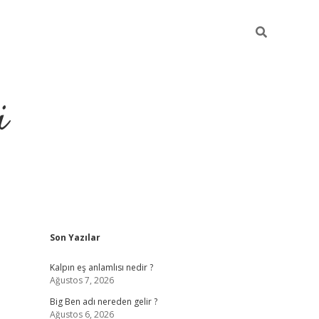
i
Sidebar
Son Yazılar
grandoperabet resmi si
Kalpın eş anlamlısı nedir ?
Ağustos 7, 2026
Big Ben adı nereden gelir ?
Ağustos 6, 2026