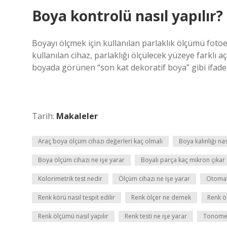
Boya kontrolü nasıl yapılır?
Boyayı ölçmek için kullanılan parlaklık ölçümü fotoel
kullanılan cihaz, parlaklığı ölçülecek yüzeye farklı a
boyada görünen “son kat dekoratif boya” gibi ifadel
Tarih:
Makaleler
Araç boya ölçüm cihazı değerleri kaç olmalı
Boya kalınlığı nas
Boya ölçüm cihazı ne işe yarar
Boyalı parça kaç mikron çıkar
Kolorimetrik test nedir
Ölçüm cihazı ne işe yarar
Otomat
Renk körü nasıl tespit edilir
Renk ölçer ne demek
Renk ö
Renk ölçümü nasıl yapılır
Renk testi ne işe yarar
Tonometr