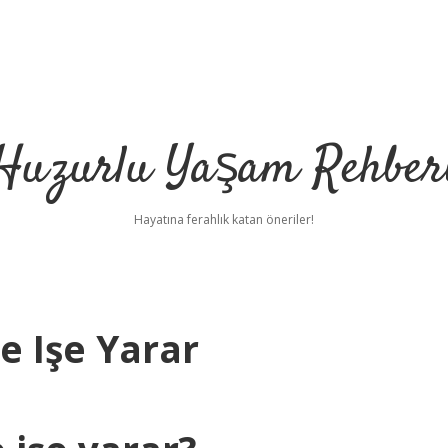
Huzurlu Yaşam Rehber
Hayatına ferahlık katan öneriler!
e Işe Yarar