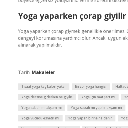
böylece egzersiz yoluyla kilo verme sürecini destekl
Yoga yaparken çorap giyilir
Yoga yaparken çorap giymek genellikle önerilmez. Ç
dengeyi korumasına yardımcı olur. Ancak, uygun eki
alınarak yapılmalıdır.
Tarih:
Makaleler
1 saat yoga kaç kalori yakar
En zor yoga hangisi
Haftada
Yoga dersine giderken ne giyilir
Yoga için mat şart mı
Yo
Yoga sabah mı akşam mı
Yoga sabah mı yapılır akşam mı
Yoga vücudu esnetir mi
Yoga yapan birine ne denir
Yoga