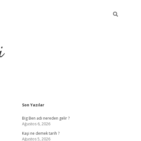
i
Sidebar
Son Yazılar
grandoperabet resmi sites
Big Ben adı nereden gelir ?
Ağustos 6, 2026
Kaşi ne demek tarih ?
Ağustos 5, 2026