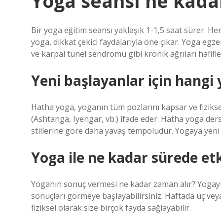
Yoga seansı ne kada
Bir yoga eğitim seansı yaklaşık 1-1,5 saat sürer. H
yoga, dikkat çekici faydalarıyla öne çıkar. Yoga egzers
ve karpal tünel sendromu gibi kronik ağrıları hafiflet
Yeni başlayanlar için hangi
Hatha yoga, yoganın tüm pozlarını kapsar ve fizikse
(Ashtanga, Iyengar, vb.) ifade eder. Hatha yoga dersl
stillerine göre daha yavaş tempoludur. Yogaya yeni b
Yoga ile ne kadar sürede etk
Yoganın sonuç vermesi ne kadar zaman alır? Yogayı d
sonuçları görmeye başlayabilirsiniz. Haftada üç ve
fiziksel olarak size birçok fayda sağlayabilir.