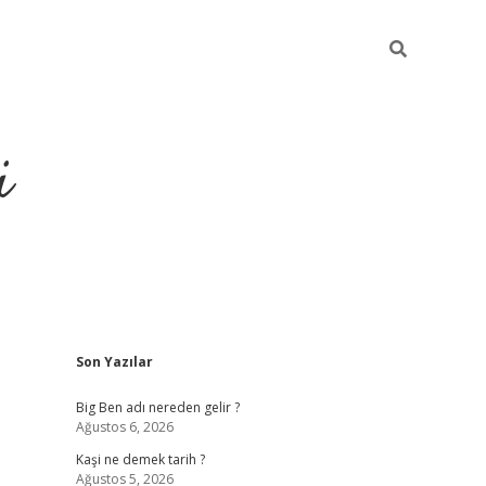
i
Sidebar
Son Yazılar
grandoperabet resmi site
Big Ben adı nereden gelir ?
Ağustos 6, 2026
Kaşi ne demek tarih ?
Ağustos 5, 2026