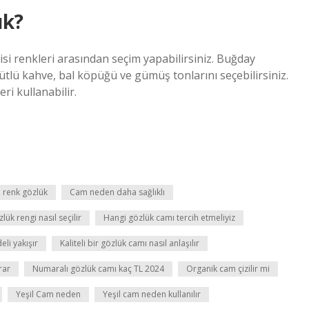
ük?
si renkleri arasından seçim yapabilirsiniz. Buğday
sütlü kahve, bal köpüğü ve gümüş tonlarını seçebilirsiniz.
ri kullanabilir.
 renk gözlük
Cam neden daha sağlıklı
lük rengi nasıl seçilir
Hangi gözlük camı tercih etmeliyiz
li yakışır
Kaliteli bir gözlük camı nasıl anlaşılır
rar
Numaralı gözlük camı kaç TL 2024
Organik cam çizilir mi
Yeşil Cam neden
Yeşil cam neden kullanılır