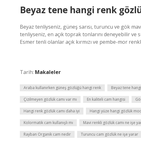
Beyaz tene hangi renk gözl
Beyaz tenliyseniz, güneş sarısı, turuncu ve gök mavi
tenliyseniz, en açık toprak tonlarını deneyebilir ve 
Esmer tenli olanlar açık kırmızı ve pembe-mor renkle
Tarih:
Makaleler
Araba kullanırken güneş gözlüğü hangi renk
Beyaz tene hangi
Çizilmeyen gözlük camı var mı
En kaliteli cam hangisi
Göz
Hangi renk gözlük camı daha iyi
Hangi yüze hangi gözlük mode
Kolormatik cam kullanışlı mı
Mavi renkli gözlük camı ne işe ya
Rayban Organik cam nedir
Turuncu cam gözlük ne işe yarar