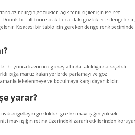
 az belirgin gözlükler, açık tenli kişiler için ise net
r. Donuk bir cilt tonu sıcak tonlardaki gözlüklerle dengelenir,
ngelenir. Kısacası bir tablo için gereken denge renk seçiminde
ı?
boyunca kavurucu güneş altında takıldığında reçeteli
arklı ışığa maruz kalan yerlerde parlamayı ve göz
 zamanla lekelenmeye ve bozulmaya karşı dayanıklıdır.
işe yarar?
i ışık engelleyici gözlükler, gözleri mavi ışığın yüksek
inizi mavi ışığın retina üzerindeki zararlı etkilerinden koruya