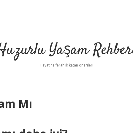
Huzurlu Yaşam Rehber
Hayatına ferahlık katan öneriler!
Cam Mı