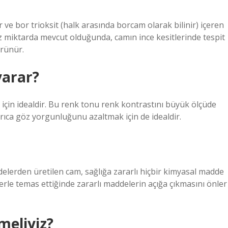
 bor trioksit (halk arasında borcam olarak bilinir) içeren
az miktarda mevcut olduğunda, camın ince kesitlerinde tespit
örünür.
yarar?
için idealdir. Bu renk tonu renk kontrastını büyük ölçüde
Ayrıca göz yorgunluğunu azaltmak için de idealdir.
elerden üretilen cam, sağlığa zararlı hiçbir kimyasal madde
erle temas ettiğinde zararlı maddelerin açığa çıkmasını önler
meliyiz?