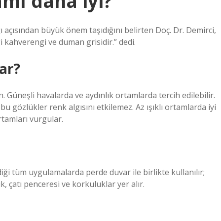
mı daha iyi?
 açısından büyük önem taşıdığını belirten Doç. Dr. Demirci,
i kahverengi ve duman grisidir.” dedi.
rar?
 Güneşli havalarda ve aydınlık ortamlarda tercih edilebilir.
u gözlükler renk algısını etkilemez. Az ışıklı ortamlarda iyi
rtamları vurgular.
ği tüm uygulamalarda perde duvar ile birlikte kullanılır;
 çatı penceresi ve korkuluklar yer alır.