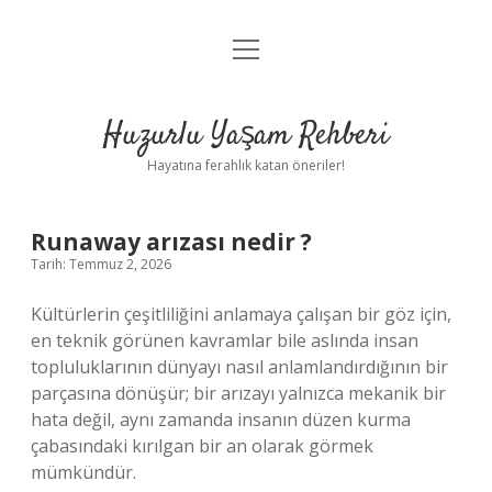
menüyü
Anasayfa
aç
Gizlilik Politikası
Huzurlu Yaşam Rehberi
Yasal Uyarı
Hayatına ferahlık katan öneriler!
Hakkımızda
Runaway arızası nedir ?
Tarih: Temmuz 2, 2026
Kültürlerin çeşitliliğini anlamaya çalışan bir göz için,
en teknik görünen kavramlar bile aslında insan
topluluklarının dünyayı nasıl anlamlandırdığının bir
parçasına dönüşür; bir arızayı yalnızca mekanik bir
hata değil, aynı zamanda insanın düzen kurma
çabasındaki kırılgan bir an olarak görmek
mümkündür.