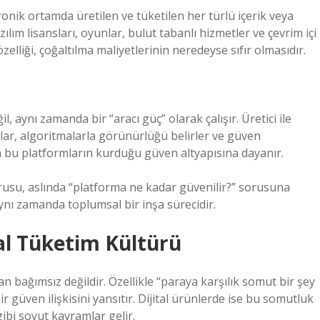
tronik ortamda üretilen ve tüketilen her türlü içerik veya
zılım lisansları, oyunlar, bulut tabanlı hizmetler ve çevrim içi
elliği, çoğaltılma maliyetlerinin neredeyse sıfır olmasıdır.
l, aynı zamanda bir “aracı güç” olarak çalışır. Üretici ile
oplar, algoritmalarla görünürlüğü belirler ve güven
da bu platformların kurduğu güven altyapısına dayanır.
rusu, aslında “platforma ne kadar güvenilir?” sorusuna
ynı zamanda toplumsal bir inşa sürecidir.
al Tüketim Kültürü
n bağımsız değildir. Özellikle “paraya karşılık somut bir şey
bir güven ilişkisini yansıtır. Dijital ürünlerde ise bu somutluk
gibi soyut kavramlar gelir.