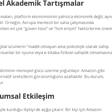
el Akademik Tartışmalar
lışmaları, platform ekonomisinin yalnızca ekonomik değil, ayn
. Örneğin, Avrupa merkezli bir saha çalışmasında
ırken en çok “güven hissi” ve “hızlı erişim” faktörlerine öne
dijital ürünlerin “maddi olmayan ama psikolojik olarak sahip
İnsanlar bir oyuna veya e-kitaba fiziksel sahiplik olmamasın
talizminin monopol gücü üzerine yoğunlaşır. Amazon gibi
lternatif üreticilerin görünürlüğünü azaltabilir. Bu durum,
ur.
lumsal Etkileşim
le kurduğu ilişkiyi de açığa çıkarır. Bir kişi için Amazon