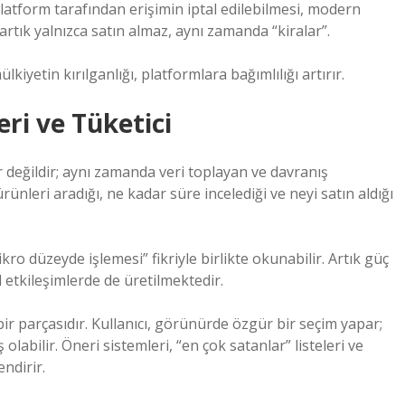
i platform tarafından erişimin iptal edilebilmesi, modern
 artık yalnızca satın almaz, aynı zamanda “kiralar”.
kiyetin kırılganlığı, platformlara bağımlılığı artırır.
eri ve Tüketici
 değildir; aynı zamanda veri toplayan ve davranış
rünleri aradığı, ne kadar süre incelediği ve neyi satın aldığı
ro düzeyde işlemesi” fikriyle birlikte okunabilir. Artık güç
l etkileşimlerde de üretilmektedir.
 bir parçasıdır. Kullanıcı, görünürde özgür bir seçim yapar;
labilir. Öneri sistemleri, “en çok satanlar” listeleri ve
endirir.