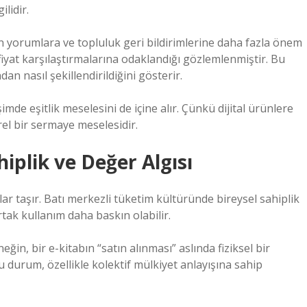
lidir.
rın yorumlara ve topluluk geri bildirimlerine daha fazla önem
e fiyat karşılaştırmalarına odaklandığı gözlemlenmiştir. Bu
an nasıl şekillendirildiğini gösterir.
şimde eşitlik meselesini de içine alır. Çünkü dijital ürünlere
el bir sermaye meselesidir.
hiplik ve Değer Algısı
lar taşır. Batı merkezli tüketim kültüründe bireysel sahiplik
tak kullanım daha baskın olabilir.
eğin, bir e-kitabın “satın alınması” aslında fiziksel bir
u durum, özellikle kolektif mülkiyet anlayışına sahip