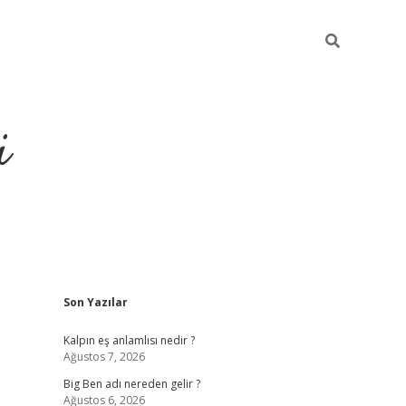
i
Sidebar
Son Yazılar
grandoperabet resmi sit
Kalpın eş anlamlısı nedir ?
Ağustos 7, 2026
Big Ben adı nereden gelir ?
Ağustos 6, 2026