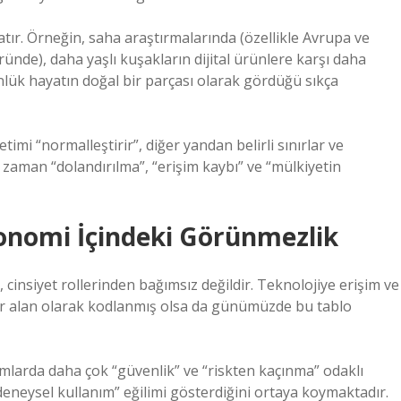
atır. Örneğin, saha araştırmalarında (özellikle Avrupa ve
ünde), daha yaşlı kuşakların dijital ürünlere karşı daha
nlük hayatın doğal bir parçası olarak gördüğü sıkça
timi “normalleştirir”, diğer yandan belirli sınırlar ve
zaman “dolandırılma”, “erişim kaybı” ve “mülkiyetin
Ekonomi İçindeki Görünmezlik
, cinsiyet rollerinden bağımsız değildir. Teknolojiye erişim ve
bir alan olarak kodlanmış olsa da günümüzde bu tablo
ormlarda daha çok “güvenlik” ve “riskten kaçınma” odaklı
“deneysel kullanım” eğilimi gösterdiğini ortaya koymaktadır.