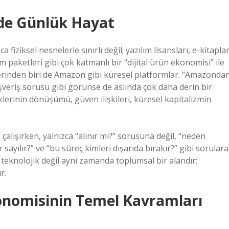
inde Günlük Hayat
fiziksel nesnelerle sınırlı değil; yazılım lisansları, e-kitaplar
im paketleri gibi çok katmanlı bir “dijital ürün ekonomisi” ile
rinden biri de Amazon gibi küresel platformlar. “Amazonda
lışveriş sorusu gibi görünse de aslında çok daha derin bir
iklerinin dönüşümü, güven ilişkileri, küresel kapitalizmin
 çalışırken, yalnızca “alınır mı?” sorusuna değil, “neden
ir sayılır?” ve “bu süreç kimleri dışarıda bırakır?” gibi sorulara
teknolojik değil aynı zamanda toplumsal bir alandır;
r.
konomisinin Temel Kavramları