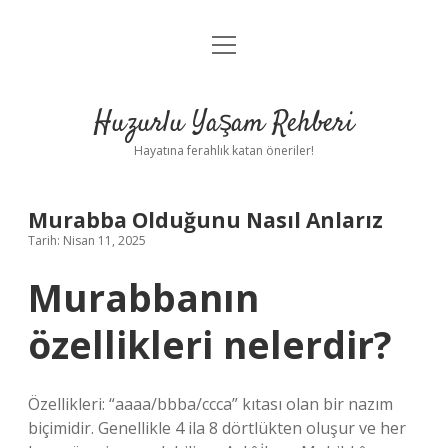
menüyü
Anasayfa
aç
Gizlilik Politikası
Huzurlu Yaşam Rehberi
Yasal Uyarı
Hayatına ferahlık katan öneriler!
Hakkımızda
Murabba Olduğunu Nasıl Anlarız
Tarih: Nisan 11, 2025
Murabbanın
özellikleri nelerdir?
Özellikleri: “aaaa/bbba/ccca” kıtası olan bir nazım
biçimidir. Genellikle 4 ila 8 dörtlükten oluşur ve her