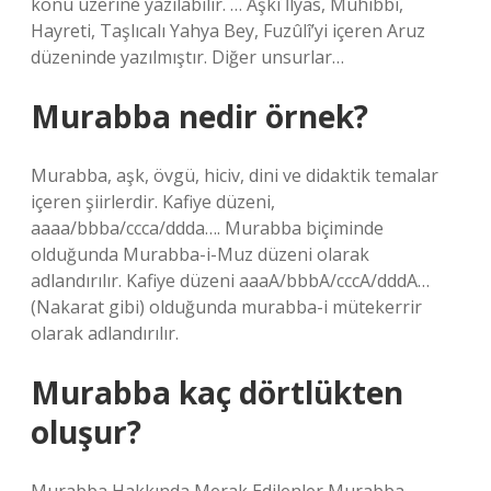
konu üzerine yazılabilir. … Aşkî İlyas, Muhibbî,
Hayreti, Taşlıcalı Yahya Bey, Fuzûlî’yi içeren Aruz
düzeninde yazılmıştır. Diğer unsurlar…
Murabba nedir örnek?
Murabba, aşk, övgü, hiciv, dini ve didaktik temalar
içeren şiirlerdir. Kafiye düzeni,
aaaa/bbba/ccca/ddda…. Murabba biçiminde
olduğunda Murabba-i-Muz düzeni olarak
adlandırılır. Kafiye düzeni aaaA/bbbA/cccA/dddA…
(Nakarat gibi) olduğunda murabba-i mütekerrir
olarak adlandırılır.
Murabba kaç dörtlükten
oluşur?