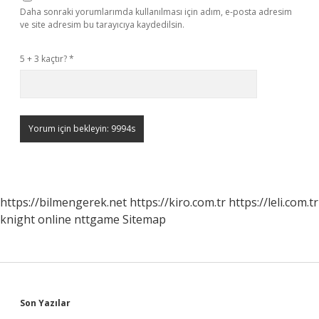
Daha sonraki yorumlarımda kullanılması için adım, e-posta adresim
ve site adresim bu tarayıcıya kaydedilsin.
5 + 3 kaçtır?
*
https://bilmengerek.net
https://kiro.com.tr
https://leli.com.tr
knight online
nttgame
Sitemap
Sidebar
Son Yazılar