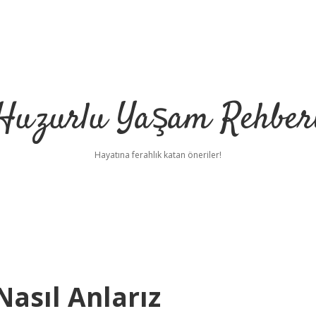
Huzurlu Yaşam Rehber
Hayatına ferahlık katan öneriler!
asıl Anlarız