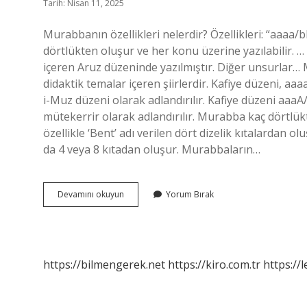
Tarih: Nisan 11, 2025
Murabbanın özellikleri nelerdir? Özellikleri: “aaaa/bb
dörtlükten oluşur ve her konu üzerine yazılabilir. … A
içeren Aruz düzeninde yazılmıştır. Diğer unsurlar… 
didaktik temalar içeren şiirlerdir. Kafiye düzeni,
i-Muz düzeni olarak adlandırılır. Kafiye düzeni aa
mütekerrir olarak adlandırılır. Murabba kaç dört
özellikle ‘Bent’ adı verilen dört dizelik kıtalardan ol
da 4 veya 8 kıtadan oluşur. Murabbaların…
Murabba
Devamını okuyun
Yorum Bırak
Olduğunu
Nasıl
Anlarız
https://bilmengerek.net
https://kiro.com.tr
https://l