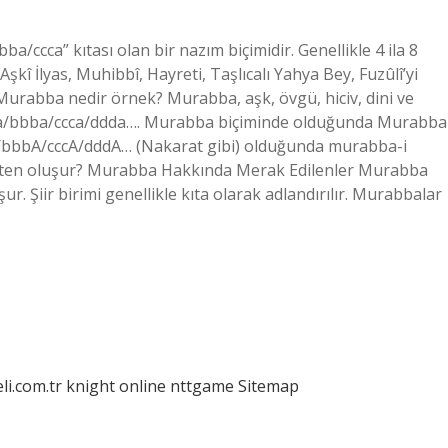
ba/ccca” kıtası olan bir nazım biçimidir. Genellikle 4 ila 8
şkî İlyas, Muhibbî, Hayreti, Taşlıcalı Yahya Bey, Fuzûlî’yi
Murabba nedir örnek? Murabba, aşk, övgü, hiciv, dini ve
 aaaa/bbba/ccca/ddda…. Murabba biçiminde olduğunda Murabba
aA/bbbA/cccA/dddA… (Nakarat gibi) olduğunda murabba-i
lükten oluşur? Murabba Hakkında Merak Edilenler Murabba
uşur. Şiir birimi genellikle kıta olarak adlandırılır. Murabbalar
eli.com.tr
knight online
nttgame
Sitemap