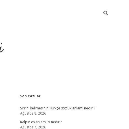
i
Sidebar
Son Yazılar
grandoperabet res
Sırrını kelimesinin Türkçe sözlük anlamı nedir ?
Ağustos 8, 2026
Kalpın eş anlamlısı nedir ?
Ağustos 7, 2026