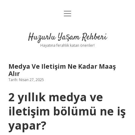
menüyü
Anasayfa
aç
Gizlilik Politikası
Huzurlu Yaşam Rehberi
Yasal Uyarı
Hayatına ferahlık katan öneriler!
Hakkımızda
Medya Ve Iletişim Ne Kadar Maaş
Alır
Tarih: Nisan 27, 2025
2 yıllık medya ve
iletişim bölümü ne iş
yapar?