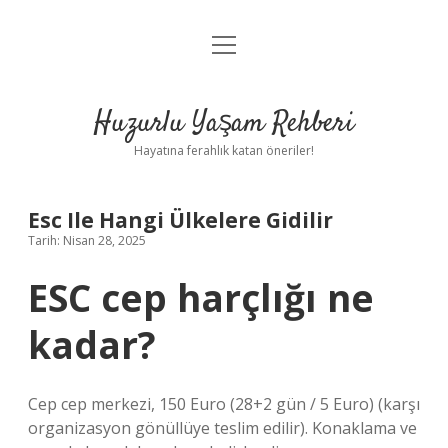
menüyü
Anasayfa
aç
Gizlilik Politikası
Huzurlu Yaşam Rehberi
Yasal Uyarı
Hayatına ferahlık katan öneriler!
Hakkımızda
Esc Ile Hangi Ülkelere Gidilir
Tarih: Nisan 28, 2025
ESC cep harçlığı ne
kadar?
Cep cep merkezi, 150 Euro (28+2 gün / 5 Euro) (karşı
organizasyon gönüllüye teslim edilir). Konaklama ve