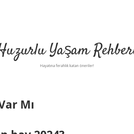
Huzurlu Yaşam Rehber
Hayatına ferahlık katan öneriler!
Var Mı