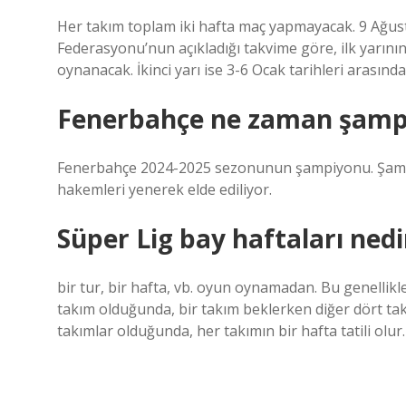
Her takım toplam iki hafta maç yapmayacak. 9 Ağus
Federasyonu’nun açıkladığı takvime göre, ilk yarının 
oynanacak. İkinci yarı ise 3-6 Ocak tarihleri ​​arası
Fenerbahçe ne zaman şampi
Fenerbahçe 2024-2025 sezonunun şampiyonu. Şampiy
hakemleri yenerek elde ediliyor.
Süper Lig bay haftaları nedi
bir tur, bir hafta, vb. oyun oynamadan. Bu genellik
takım olduğunda, bir takım beklerken diğer dört takı
takımlar olduğunda, her takımın bir hafta tatili olur.