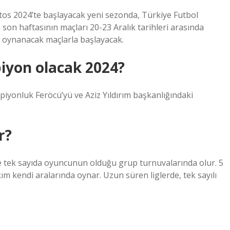
tos 2024’te başlayacak yeni sezonda, Türkiye Futbol
son haftasının maçları 20-23 Aralık tarihleri ​​arasında
nda oynanacak maçlarla başlayacak.
yon olacak 2024?
onluk Feröcü’yü ve Aziz Yıldırım başkanlığındaki
r?
le tek sayıda oyuncunun olduğu grup turnuvalarında olur. 5
m kendi aralarında oynar. Uzun süren liglerde, tek sayılı