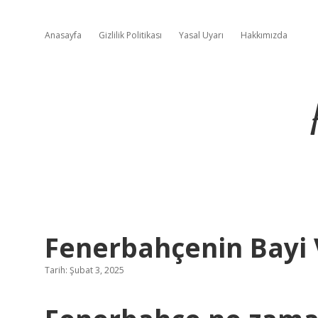
Anasayfa
Gizlilik Politikası
Yasal Uyarı
Hakkımızda
Fenerbahçenin Bayi 
Tarih: Şubat 3, 2025