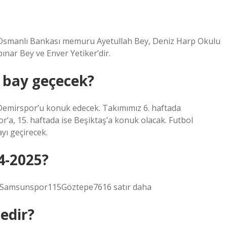
 Osmanlı Bankası memuru Ayetullah Bey, Deniz Harp Okulu
ınar Bey ve Enver Yetiker’dir.
 bay geçecek?
Demirspor’u konuk edecek. Takımımız 6. haftada
’a, 15. haftada ise Beşiktaş’a konuk olacak. Futbol
yı geçirecek.
4-2025?
5Samsunspor115Göztepe7616 satır daha
edir?