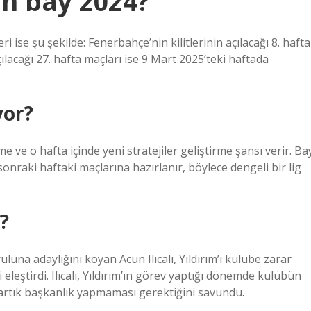
n bay 2024?
ri ​​ise şu şekilde: Fenerbahçe’nin kilitlerinin açılacağı 8. hafta
çılacağı 27. hafta maçları ise 9 Mart 2025’teki haftada
yor?
 ve o hafta içinde yeni stratejiler geliştirme şansı verir. Ba
nraki haftaki maçlarına hazırlanır, böylece dengeli bir lig
?
luna adaylığını koyan Acun Ilıcalı, Yıldırım’ı kulübe zarar
leştirdi. Ilıcalı, Yıldırım’ın görev yaptığı dönemde kulübün
ın artık başkanlık yapmaması gerektiğini savundu.