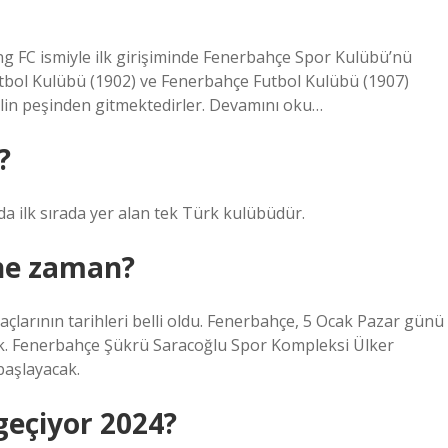
king FC ismiyle ilk girişiminde Fenerbahçe Spor Kulübü’nü
utbol Kulübü (1902) ve Fenerbahçe Futbol Kulübü (1907)
dealin peşinden gitmektedirler. Devamını oku…
?
 ilk sırada yer alan tek Türk kulübüdür.
ne zaman?
maçlarının tarihleri ​​belli oldu. Fenerbahçe, 5 Ocak Pazar günü
k. Fenerbahçe Şükrü Saracoğlu Spor Kompleksi Ülker
başlayacak.
eçiyor 2024?