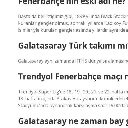
Fenerbahçe’nin eski adı ne?
Başta da belirttiğimiz gibi, 1899 yılında Black Stoc
kuranlar gençler olmuş, sonraki yıllarda Kadıköy F
isimleriyle kurulan gençler aslında yıllardır aynı i
Galatasaray Türk takımı mı
Galatasaray aynı zamanda IFFHS dünya sıralamasında
Trendyol Fenerbahçe maçı 
Trendyol Süper Lig’de 18., 19., 20., 21. ve 22. hafta 
18. hafta maçında Atakaş Hatayspor’u konuk edece
Stadyumu’nda oynanacak karşılaşma saat 19:00’da 
Galatasaray ne zaman bay g