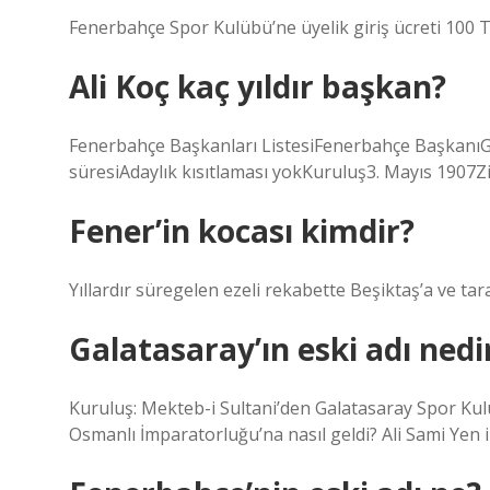
Fenerbahçe Spor Kulübü’ne üyelik giriş ücreti 100 TL
Ali Koç kaç yıldır başkan?
Fenerbahçe Başkanları ListesiFenerbahçe BaşkanıG
süresiAdaylık kısıtlaması yokKuruluş3. Mayıs 1907Zi
Fener’in kocası kimdir?
Yıllardır süregelen ezeli rekabette Beşiktaş’a ve tara
Galatasaray’ın eski adı nedi
Kuruluş: Mekteb-i Sultani’den Galatasaray Spor Kul
Osmanlı İmparatorluğu’na nasıl geldi? Ali Sami Yen 