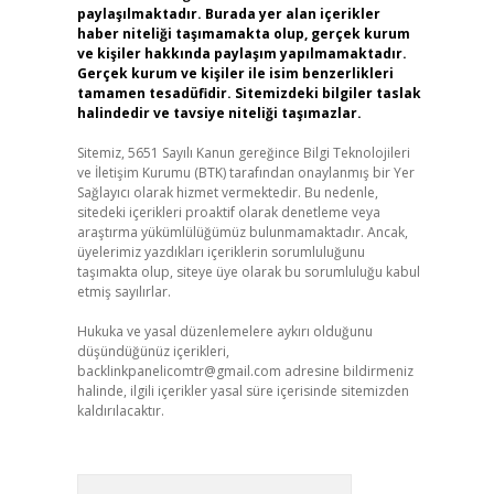
paylaşılmaktadır. Burada yer alan içerikler
haber niteliği taşımamakta olup, gerçek kurum
ve kişiler hakkında paylaşım yapılmamaktadır.
Gerçek kurum ve kişiler ile isim benzerlikleri
tamamen tesadüfidir. Sitemizdeki bilgiler taslak
halindedir ve tavsiye niteliği taşımazlar.
Sitemiz, 5651 Sayılı Kanun gereğince Bilgi Teknolojileri
ve İletişim Kurumu (BTK) tarafından onaylanmış bir Yer
Sağlayıcı olarak hizmet vermektedir. Bu nedenle,
sitedeki içerikleri proaktif olarak denetleme veya
araştırma yükümlülüğümüz bulunmamaktadır. Ancak,
üyelerimiz yazdıkları içeriklerin sorumluluğunu
taşımakta olup, siteye üye olarak bu sorumluluğu kabul
etmiş sayılırlar.
Hukuka ve yasal düzenlemelere aykırı olduğunu
düşündüğünüz içerikleri,
backlinkpanelicomtr@gmail.com
adresine bildirmeniz
halinde, ilgili içerikler yasal süre içerisinde sitemizden
kaldırılacaktır.
Arama