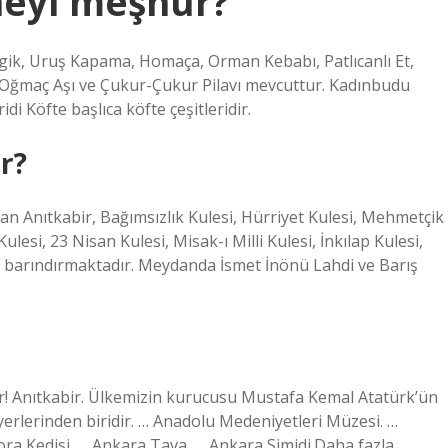
neyi meşhur?
gik, Uruş Kapama, Homaça, Orman Kebabı, Patlıcanlı Et,
lavı, Oğmaç Aşı ve Çukur-Çukur Pilavı mevcuttur. Kadınbudu
i Köfte başlıca köfte çeşitleridir.
r?
 Anıtkabir, Bağımsızlık Kulesi, Hürriyet Kulesi, Mehmetçik
lesi, 23 Nisan Kulesi, Misak-ı Milli Kulesi, İnkılap Kulesi,
de barındırmaktadır. Meydanda İsmet İnönü Lahdi ve Barış
r! Anıtkabir. Ülkemizin kurucusu Mustafa Kemal Atatürk’ün
 yerlerinden biridir. … Anadolu Medeniyetleri Müzesi. …
ra Kedisi. … Ankara Tava. … Ankara Simidi.Daha fazla