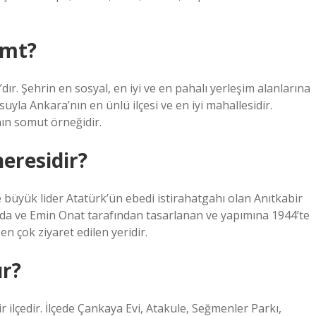
emt?
ır. Şehrin en sosyal, en iyi ve en pahalı yerleşim alanlarına
uyla Ankara’nın en ünlü ilçesi ve en iyi mahallesidir.
nın somut örneğidir.
eresidir?
e büyük lider Atatürk’ün ebedi istirahatgahı olan Anıtkabir
da ve Emin Onat tarafından tasarlanan ve yapımına 1944’te
n çok ziyaret edilen yeridir.
ır?
 ilçedir. İlçede Çankaya Evi, Atakule, Seğmenler Parkı,