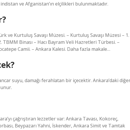
ndistan ve Afganistan’ın elçilikleri bulunmaktadır.
r?
ürk ve Kurtuluş Savaşı Müzesi. – Kurtuluş Savaşı Müzesi – 1.
2. TBMM Binası – Hacı Bayram Veli Hazretleri Türbesi. –
ocatepe Camii. – Ankara Kalesi. Daha fazla makale…
cek?
ancar suyu, damağı ferahlatan bir içecektir. Ankara’daki diğe
lunur.
a’yı çağrıştıran lezzetler var: Ankara Tavası, Kokoreç,
Çorbası, Beypazarı Yahni, İskender, Ankara Simit ve Tamtak