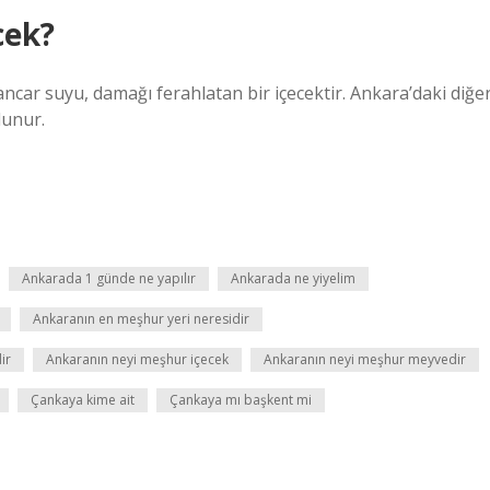
cek?
ancar suyu, damağı ferahlatan bir içecektir. Ankara’daki diğe
lunur.
Ankarada 1 günde ne yapılır
Ankarada ne yiyelim
Ankaranın en meşhur yeri neresidir
ir
Ankaranın neyi meşhur içecek
Ankaranın neyi meşhur meyvedir
Çankaya kime ait
Çankaya mı başkent mi