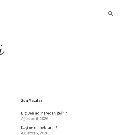
i
Sidebar
Son Yazılar
grandoperabet resmi sites
Big Ben adı nereden gelir ?
Ağustos 6, 2026
Kaşi ne demek tarih ?
Ağustos 5, 2026