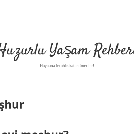
Huzurlu Yaşam Rehber
Hayatına ferahlık katan öneriler!
şhur