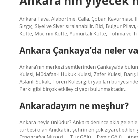
Ankara’nın yiyecek 
Ankara Tava, Alabortme, Calla, Çoban Kavurması, Il
Sızgıç, Siyel ve Siyer sıralanabilir. Bici, Bulgur Pi
Köfte, Mücirim Köfte, Yumurtalı Köfte, Tohma ve Tirid
Ankara Çankaya’da neler va
Ankara’nın merkezi semtlerinden Çankaya’da bulunan
Kulesi, Müdafaa-i Hukuk Kulesi, Zafer Kulesi, Barış Ku
Aslanlı Sokak, Tören Kulesi gibi yapıları bünyesin
Parkı gibi birçok etkileyici yapı bulunmaktadır…
Ankaradayım ne meşhur?
Ankara neyle ünlüdür? Ankara denince akla gelenle
türbesi olan Anıtkabir, şehrin en çok ziyaret edilen
Etnografya Müzesi. … Tuz Gölü … Eymir Gölü … Ango