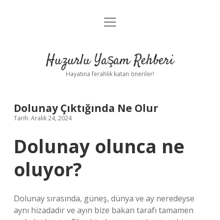
menüyü
Anasayfa
aç
Gizlilik Politikası
Huzurlu Yaşam Rehberi
Yasal Uyarı
Hayatına ferahlık katan öneriler!
Hakkımızda
Dolunay Çıktığında Ne Olur
Tarih: Aralık 24, 2024
Dolunay olunca ne
oluyor?
Dolunay sırasında, güneş, dünya ve ay neredeyse
aynı hizadadır ve ayın bize bakan tarafı tamamen