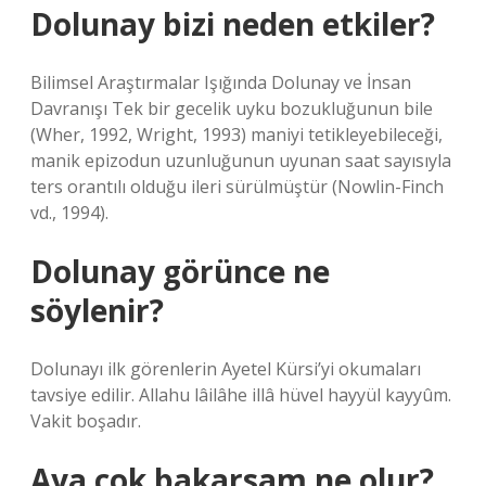
Dolunay bizi neden etkiler?
Bilimsel Araştırmalar Işığında Dolunay ve İnsan
Davranışı Tek bir gecelik uyku bozukluğunun bile
(Wher, 1992, Wright, 1993) maniyi tetikleyebileceği,
manik epizodun uzunluğunun uyunan saat sayısıyla
ters orantılı olduğu ileri sürülmüştür (Nowlin-Finch
vd., 1994).
Dolunay görünce ne
söylenir?
Dolunayı ilk görenlerin Ayetel Kürsi’yi okumaları
tavsiye edilir. Allahu lâilâhe illâ hüvel hayyül kayyûm.
Vakit boşadır.
Aya çok bakarsam ne olur?