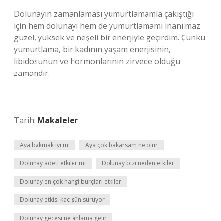
Dolunayın zamanlaması yumurtlamamla çakıştığı
için hem dolunayı hem de yumurtlamamı inanılmaz
güzel, yüksek ve neşeli bir enerjiyle geçirdim. Çünkü
yumurtlama, bir kadının yaşam enerjisinin,
libidosunun ve hormonlarının zirvede olduğu
zamandır.
Tarih:
Makaleler
Aya bakmak iyi mi
Aya çok bakarsam ne olur
Dolunay adeti etkiler mi
Dolunay bizi neden etkiler
Dolunay en çok hangi burçları etkiler
Dolunay etkisi kaç gün sürüyor
Dolunay gecesi ne anlama gelir