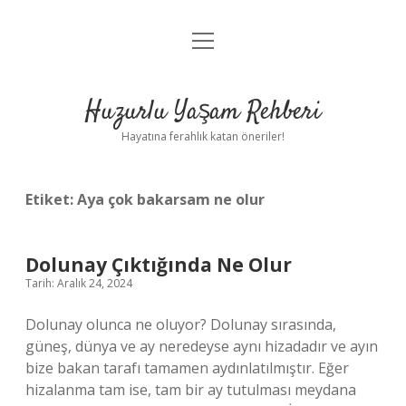
menüyü
Anasayfa
aç
Gizlilik Politikası
Huzurlu Yaşam Rehberi
Yasal Uyarı
Hayatına ferahlık katan öneriler!
Hakkımızda
Etiket:
Aya çok bakarsam ne olur
Dolunay Çıktığında Ne Olur
Tarih: Aralık 24, 2024
Dolunay olunca ne oluyor? Dolunay sırasında,
güneş, dünya ve ay neredeyse aynı hizadadır ve ayın
bize bakan tarafı tamamen aydınlatılmıştır. Eğer
hizalanma tam ise, tam bir ay tutulması meydana