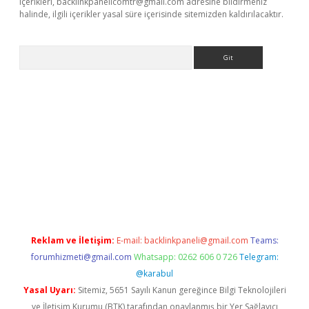
içerikleri,
backlinkpanelicomtr@gmail.com
adresine bildirmeniz
halinde, ilgili içerikler yasal süre içerisinde sitemizden kaldırılacaktır.
Arama
bet resmi sitesi
tulipbetgiris.org
Reklam ve İletişim:
E-mail:
backlinkpaneli@gmail.com
Teams:
forumhizmeti@gmail.com
Whatsapp: 0262 606 0 726
Telegram:
@karabul
Yasal Uyarı:
Sitemiz, 5651 Sayılı Kanun gereğince Bilgi Teknolojileri
ve İletişim Kurumu (BTK) tarafından onaylanmış bir Yer Sağlayıcı