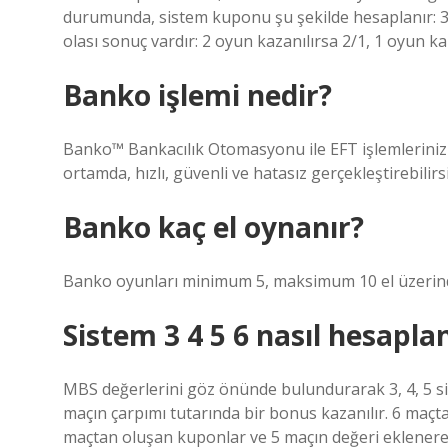
durumunda, sistem kuponu şu şekilde hesaplanır: 3-
olası sonuç vardır: 2 oyun kazanılırsa 2/1, 1 oyun kaz
Banko işlemi nedir?
Banko™ Bankacılık Otomasyonu ile EFT işlemlerinizi, 
ortamda, hızlı, güvenli ve hatasız gerçekleştirebil
Banko kaç el oynanır?
Banko oyunları minimum 5, maksimum 10 el üzerind
Sistem 3 4 5 6 nasıl hesapla
MBS değerlerini göz önünde bulundurarak 3, 4, 5 si
maçın çarpımı tutarında bir bonus kazanılır. 6 maçta
maçtan oluşan kuponlar ve 5 maçın değeri eklenere