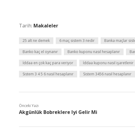
Tarih:
Makaleler
25 alt ne demek
6 maç sistem 3 nedir
Banka maçlar sist
Banko kaç el oynanır
Banko kuponu nasıl hesaplanır
Ban
İddaa en çok kaç para veriyor
İddaa kuponu nasıl işaretlenir
Sistem 3 4 5 6 nasıl hesaplanır
Sistem 3456 nasıl hesaplanır
Önceki Yazı
Akgünlük Bobreklere Iyi Gelir Mi