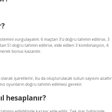
r?
stemini vurgulayalım. 6 maçtan 3’ü doğru tahmin edilirse, 3
tan 5’i doğru tahmin edilirse, elde edilen 3 kombinasyon, 4
nerek bonus kazanılır.
olarak işaretlenir, bu da oluşturulacak sütun sayısını azaltır
nız oyunların doğru tahmin edilmesi gerekir.
l hesaplanır?
ahmin edildiğinde kazanç elde edilir. Tek maç bahisinde,