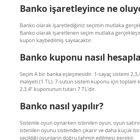
Banko işaretleyince ne oluy
Banko olarak işaretlediğiniz seçimin mutlaka gerçek
Banko olarak işaretlenen seçim mutlaka gerçekleşmel
kupon kaybedilmiş sayılacaktır.
Banko kuponu nasıl hesapla
Seçim A bir banka eşleşmesidir. 1-sayaç sistemi 2,3,4
maliyeti (1 TL). 7-sütun sistem kuponu için toplam 
2,3,4” kuponunun tutarı 7 TL’dir.
Banko nasıl yapılır?
Sistemle oyun oynarken istenilen oyun, oyun satırın
istenilen oyunu sistemden çıkarır ve daha küçük bi
seçildiği oyunların doğru tahmin edilmesi gerekir.