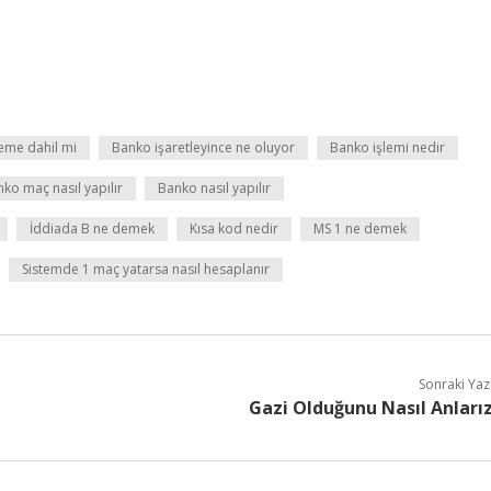
eme dahil mi
Banko işaretleyince ne oluyor
Banko işlemi nedir
ko maç nasıl yapılır
Banko nasıl yapılır
İddiada B ne demek
Kısa kod nedir
MS 1 ne demek
Sistemde 1 maç yatarsa nasıl hesaplanır
Sonraki Yaz
Gazi Olduğunu Nasıl Anları