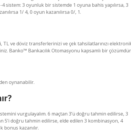
4 sistem: 3 oyunluk bir sistemde 1 oyuna bahis yapılırsa, 3
anılırsa 1/ 4, 0 oyun kazanılırsa 0/, 1.
TL ve döviz transferlerinizi ve çek tahsilatlarınızı elektroni
irsiniz. Banko™ Bankacılık Otomasyonu kapsamlı bir çözümdür
en oynanabilir.
nır?
stemini vurgulayalım. 6 maçtan 3’ü doğru tahmin edilirse, 3
n 5’i doğru tahmin edilirse, elde edilen 3 kombinasyon, 4
k bonus kazanılır.