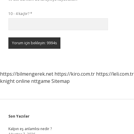
10 - 4 kaçtır?
*
https://bilmengerek.net
https://kiro.com.tr
https://leli.com.tr
knight online
nttgame
Sitemap
Sidebar
Son Yazılar
Kalpın eş anlamlısı nedir ?