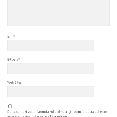
İsim*
E-Posta*
Web Sitesi
Daha sonraki yorumlarımda kullanılması için adım, e-posta adresim
ve site adresim bu tarayıcıya kaydedilsin.