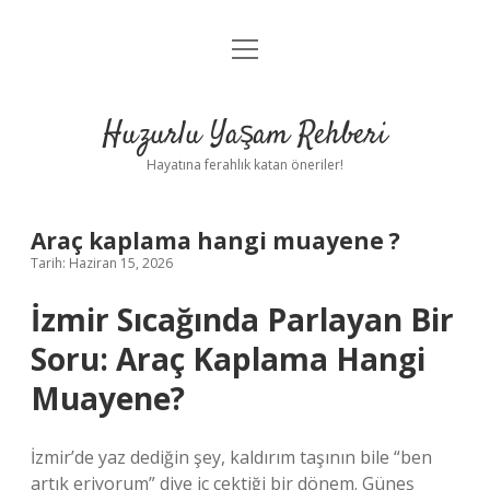
menüyü
Anasayfa
aç
Gizlilik Politikası
Huzurlu Yaşam Rehberi
Yasal Uyarı
Hayatına ferahlık katan öneriler!
Hakkımızda
Araç kaplama hangi muayene ?
Tarih: Haziran 15, 2026
İzmir Sıcağında Parlayan Bir
Soru: Araç Kaplama Hangi
Muayene?
İzmir’de yaz dediğin şey, kaldırım taşının bile “ben
artık eriyorum” diye iç çektiği bir dönem. Güneş