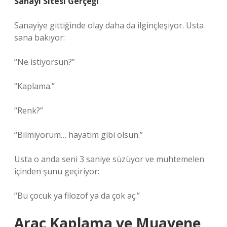
Sanayi Sitesi Gerçeği
Sanayiye gittiğinde olay daha da ilginçleşiyor. Usta
sana bakıyor:
“Ne istiyorsun?”
“Kaplama.”
“Renk?”
“Bilmiyorum… hayatım gibi olsun.”
Usta o anda seni 3 saniye süzüyor ve muhtemelen
içinden şunu geçiriyor:
“Bu çocuk ya filozof ya da çok aç.”
Araç Kaplama ve Muayene