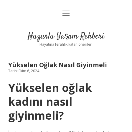
menüyü
Anasayfa
aç
Gizlilik Politikası
Huzurlu Yaşam Rehberi
Yasal Uyarı
Hayatına ferahlık katan öneriler!
Hakkımızda
Yükselen Oğlak Nasıl Giyinmeli
Tarih: Ekim 6, 2024
Yükselen oğlak
kadını nasıl
giyinmeli?