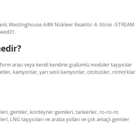
nlı; Westinghouse A4W Nükleer Reaktör 4 -Strok -STREAM
peed31.
edir?
orm aracı veya kendi kendine güdümlü modüler taşıyıcılar
kletler, kamyonlar, yarı sesli kamyonlar, otobüsler, römorklar
pleri, gemiler, konteyner gemileri, tankerler, ro-ro-ro
ri, LNG taşıyıcıları ve araba yolları ve çok amaçlı gemiler