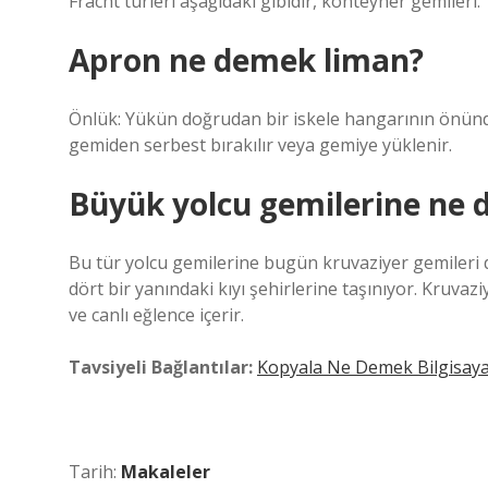
Fracht türleri aşağıdaki gibidir, konteyner gemileri.
Apron ne demek liman?
Önlük: Yükün doğrudan bir iskele hangarının önünde
gemiden serbest bırakılır veya gemiye yüklenir.
Büyük yolcu gemilerine ne d
Bu tür yolcu gemilerine bugün kruvaziyer gemileri de
dört bir yanındaki kıyı şehirlerine taşınıyor. Kruvaz
ve canlı eğlence içerir.
Tavsiyeli Bağlantılar:
Kopyala Ne Demek Bilgisay
Tarih:
Makaleler