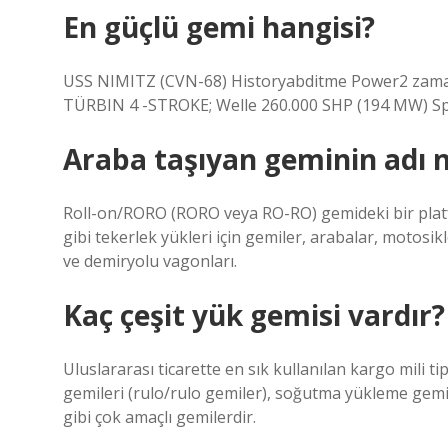
En güçlü gemi hangisi?
USS NIMITZ (CVN-68) Historyabditme Power2 zama
TÜRBIN 4 -STROKE; Welle 260.000 SHP (194 MW) S
Araba taşıyan geminin adı n
Roll-on/RORO (RORO veya RO-RO) gemideki bir platf
gibi tekerlek yükleri için gemiler, arabalar, motosi
ve demiryolu vagonları.
Kaç çeşit yük gemisi vardır?
Uluslararası ticarette en sık kullanılan kargo mili ti
gemileri (rulo/rulo gemiler), soğutma yükleme gemile
gibi çok amaçlı gemilerdir.