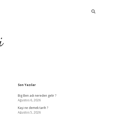
i
Sidebar
Son Yazılar
grandoperabet resmi sites
Big Ben adı nereden gelir ?
Ağustos 6, 2026
Kaşi ne demek tarih ?
Ağustos 5, 2026