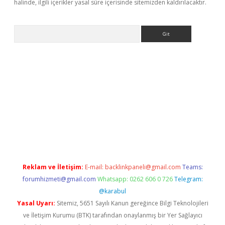
halinde, ilgili içerikler yasal süre içerisinde sitemizden kaldırılacaktır.
Arama
sitesi
tulipbetgiris.org
Reklam ve İletişim:
E-mail:
backlinkpaneli@gmail.com
Teams:
forumhizmeti@gmail.com
Whatsapp: 0262 606 0 726
Telegram:
@karabul
Yasal Uyarı:
Sitemiz, 5651 Sayılı Kanun gereğince Bilgi Teknolojileri
ve İletişim Kurumu (BTK) tarafından onaylanmış bir Yer Sağlayıcı