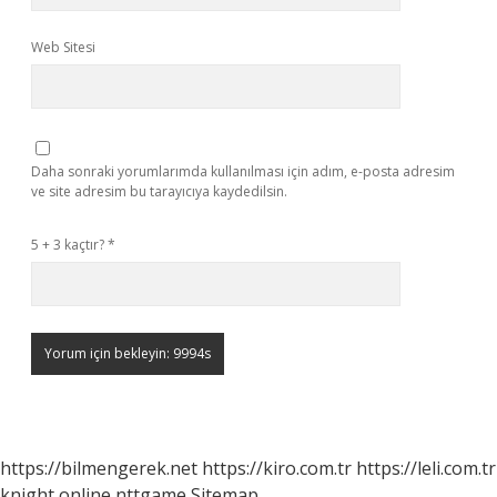
Web Sitesi
Daha sonraki yorumlarımda kullanılması için adım, e-posta adresim
ve site adresim bu tarayıcıya kaydedilsin.
5 + 3 kaçtır?
*
https://bilmengerek.net
https://kiro.com.tr
https://leli.com.tr
knight online
nttgame
Sitemap