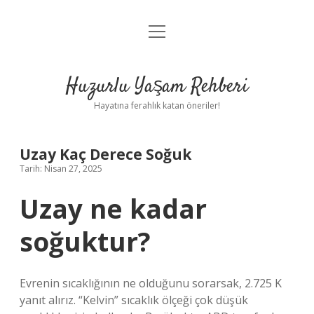
menüyü
Anasayfa
aç
Gizlilik Politikası
Huzurlu Yaşam Rehberi
Yasal Uyarı
Hayatına ferahlık katan öneriler!
Hakkımızda
Uzay Kaç Derece Soğuk
Tarih: Nisan 27, 2025
Uzay ne kadar
soğuktur?
Evrenin sıcaklığının ne olduğunu sorarsak, 2.725 K
yanıt alırız. “Kelvin” sıcaklık ölçeği çok düşük