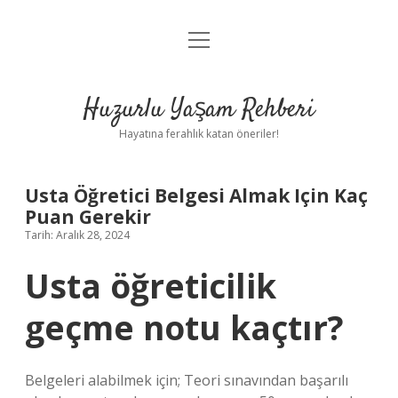
menüyü
Anasayfa
aç
Gizlilik Politikası
Huzurlu Yaşam Rehberi
Yasal Uyarı
Hayatına ferahlık katan öneriler!
Hakkımızda
Usta Öğretici Belgesi Almak Için Kaç
Puan Gerekir
Tarih: Aralık 28, 2024
Usta öğreticilik
geçme notu kaçtır?
Belgeleri alabilmek için; Teori sınavından başarılı