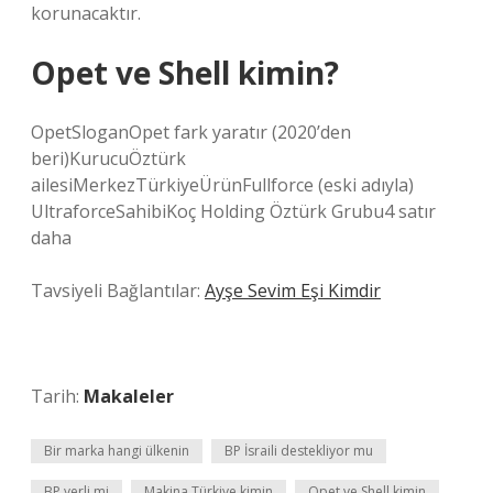
korunacaktır.
Opet ve Shell kimin?
OpetSloganOpet fark yaratır (2020’den
beri)KurucuÖztürk
ailesiMerkezTürkiyeÜrünFullforce (eski adıyla)
UltraforceSahibiKoç Holding Öztürk Grubu4 satır
daha
Tavsiyeli Bağlantılar:
Ayşe Sevim Eşi Kimdir
Tarih:
Makaleler
Bir marka hangi ülkenin
BP İsraili destekliyor mu
BP yerli mi
Makina Türkiye kimin
Opet ve Shell kimin