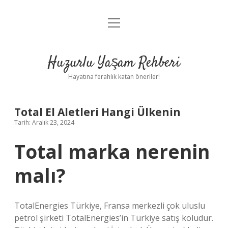
menüyü
Anasayfa
aç
Gizlilik Politikası
Huzurlu Yaşam Rehberi
Yasal Uyarı
Hayatına ferahlık katan öneriler!
Hakkımızda
Total El Aletleri Hangi Ülkenin
Tarih: Aralık 23, 2024
Total marka nerenin
malı?
TotalEnergies Türkiye, Fransa merkezli çok uluslu
petrol şirketi TotalEnergies’in Türkiye satış koludur.