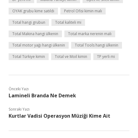
OYAK grubu kime satıldı
Petrol Ofisi kimin malı
Total hangi grubun
Total kaliteli mi
Total Makina hangi ülkenin
Total marka nerenin malı
Total motor yağı hangi ülkenin
Total Tools hangi ülkenin
Total Türkiye kimin
Total ve Moil kimin
TP yerli mi
Önceki Yazı
Lamineli Branda Ne Demek
Sonraki Yazı
Kurtlar Vadisi Operasyon Müziği Kime Ait