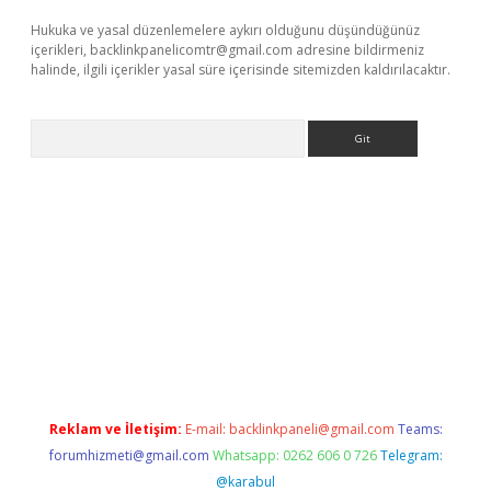
Hukuka ve yasal düzenlemelere aykırı olduğunu düşündüğünüz
içerikleri,
backlinkpanelicomtr@gmail.com
adresine bildirmeniz
halinde, ilgili içerikler yasal süre içerisinde sitemizden kaldırılacaktır.
Arama
sitesi
tulipbetgiris.org
Reklam ve İletişim:
E-mail:
backlinkpaneli@gmail.com
Teams:
forumhizmeti@gmail.com
Whatsapp: 0262 606 0 726
Telegram:
@karabul