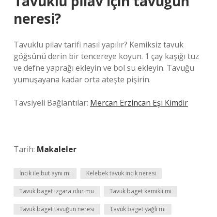
Tavuklu pilav için tavuğun
neresi?
Tavuklu pilav tarifi nasıl yapılır? Kemiksiz tavuk
göğsünü derin bir tencereye koyun. 1 çay kaşığı tuz
ve defne yaprağı ekleyin ve bol su ekleyin. Tavuğu
yumuşayana kadar orta ateşte pişirin.
Tavsiyeli Bağlantılar:
Mercan Erzincan Eşi Kimdir
Tarih:
Makaleler
İncik ile but aynı mı
Kelebek tavuk incik neresi
Tavuk baget ızgara olur mu
Tavuk baget kemikli mi
Tavuk baget tavuğun neresi
Tavuk baget yağlı mı