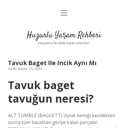
menüyü
Anasayfa
aç
Gizlilik Politikası
Huzurlu Yaşam Rehberi
Yasal Uyarı
Hayatına ferahlık katan öneriler!
Hakkımızda
Tavuk Baget Ile Incik Aynı Mı
Tarih: Kasım 14, 2024
Tavuk baget
tavuğun neresi?
ALT TUMBLE (BAGUETT) Uyluk kemiği kesildikten
sonra tüm bacaktan geriye kalan parçadır.