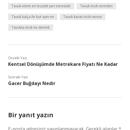
Tavuk etinin en lezzetli yeri neresidir
Tavuk incik nereden
Tavuk kalça ile but aynı mı
Tavuk kanat incik neresi
Tavukta incik ne demek
Önceki Yazı
Kentsel Dönüşümde Metrekare Fiyatı Ne Kadar
Sonraki Yazı
Gacer Buğdayı Nedir
Bir yanıt yazın
E-posta adresiniz yayınlanmayacak.
Gerekli alanlar
*