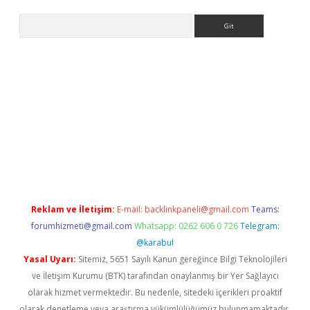
Arama
sitesi
tulipbetgiris.org
Reklam ve İletişim:
E-mail:
backlinkpaneli@gmail.com
Teams:
forumhizmeti@gmail.com
Whatsapp: 0262 606 0 726
Telegram:
@karabul
Yasal Uyarı:
Sitemiz, 5651 Sayılı Kanun gereğince Bilgi Teknolojileri
ve İletişim Kurumu (BTK) tarafından onaylanmış bir Yer Sağlayıcı
olarak hizmet vermektedir. Bu nedenle, sitedeki içerikleri proaktif
olarak denetleme veya araştırma yükümlülüğümüz bulunmamaktadır.