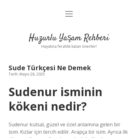
menüyü
Anasayfa
aç
Gizlilik Politikası
Huzurlu Yaşam Rehberi
Yasal Uyarı
Hayatına ferahlık katan öneriler!
Hakkımızda
Sude Türkçesi Ne Demek
Tarih: Mayıs 28, 2025
Sudenur isminin
kökeni nedir?
Sudenur kutsal, güzel ve özel anlamına gelen bir
isim. Kızlar için tercih edilir. Arapça bir isim. Ayrıca ilk