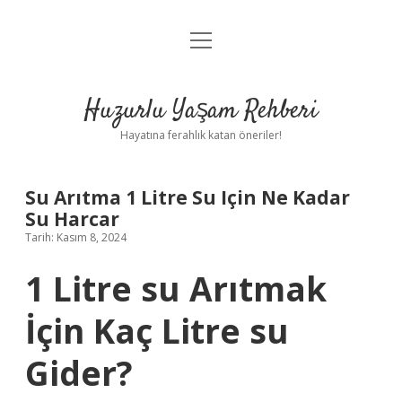
menüyü
Anasayfa
aç
Gizlilik Politikası
Huzurlu Yaşam Rehberi
Yasal Uyarı
Hayatına ferahlık katan öneriler!
Hakkımızda
Su Arıtma 1 Litre Su Için Ne Kadar
Su Harcar
Tarih: Kasım 8, 2024
1 Litre su Arıtmak
İçin Kaç Litre su
Gider?