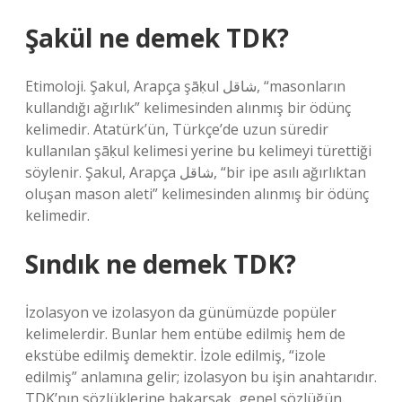
Şakül ne demek TDK?
Etimoloji. Şakul, Arapça şāḳul شاقل, “masonların
kullandığı ağırlık” kelimesinden alınmış bir ödünç
kelimedir. Atatürk’ün, Türkçe’de uzun süredir
kullanılan şāḳul kelimesi yerine bu kelimeyi türettiği
söylenir. Şakul, Arapça شاقل, “bir ipe asılı ağırlıktan
oluşan mason aleti” kelimesinden alınmış bir ödünç
kelimedir.
Sındık ne demek TDK?
İzolasyon ve izolasyon da günümüzde popüler
kelimelerdir. Bunlar hem entübe edilmiş hem de
ekstübe edilmiş demektir. İzole edilmiş, “izole
edilmiş” anlamına gelir; izolasyon bu işin anahtarıdır.
TDK’nın sözlüklerine bakarsak, genel sözlüğün