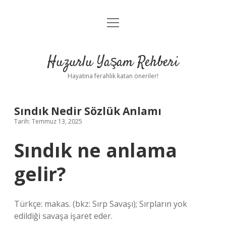
menüyü
Anasayfa
aç
Gizlilik Politikası
Huzurlu Yaşam Rehberi
Yasal Uyarı
Hayatına ferahlık katan öneriler!
Hakkımızda
Sındık Nedir Sözlük Anlamı
Tarih: Temmuz 13, 2025
Sındık ne anlama
gelir?
Türkçe: makas. (bkz: Sırp Savaşı); Sırpların yok
edildiği savaşa işaret eder.