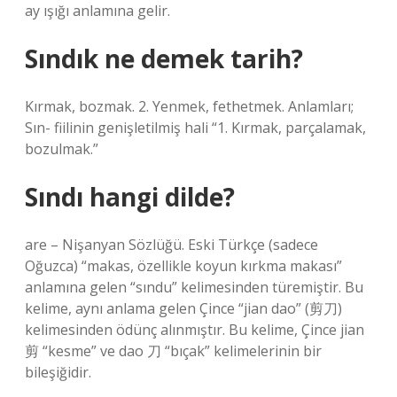
ay ışığı anlamına gelir.
Sındık ne demek tarih?
Kırmak, bozmak. 2. Yenmek, fethetmek. Anlamları;
Sın- fiilinin genişletilmiş hali “1. Kırmak, parçalamak,
bozulmak.”
Sındı hangi dilde?
are – Nişanyan Sözlüğü. Eski Türkçe (sadece
Oğuzca) “makas, özellikle koyun kırkma makası”
anlamına gelen “sındu” kelimesinden türemiştir. Bu
kelime, aynı anlama gelen Çince “jian dao” (剪刀)
kelimesinden ödünç alınmıştır. Bu kelime, Çince jian
剪 “kesme” ve dao 刀 “bıçak” kelimelerinin bir
bileşiğidir.