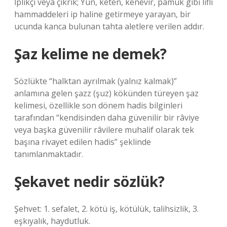
İplikçi veya çıkrık; Yün, keten, kenevir, pamuk gibi lifli
hammaddeleri ip haline getirmeye yarayan, bir
ucunda kanca bulunan tahta aletlere verilen addır.
Şaz kelime ne demek?
Sözlükte “halktan ayrılmak (yalnız kalmak)”
anlamına gelen şazz (şuz) kökünden türeyen şaz
kelimesi, özellikle son dönem hadis bilginleri
tarafından “kendisinden daha güvenilir bir râviye
veya başka güvenilir râvilere muhalif olarak tek
başına rivayet edilen hadis” şeklinde
tanımlanmaktadır.
Şekavet nedir sözlük?
Şehvet: 1. sefalet, 2. kötü iş, kötülük, talihsizlik, 3.
eşkıyalık, haydutluk.