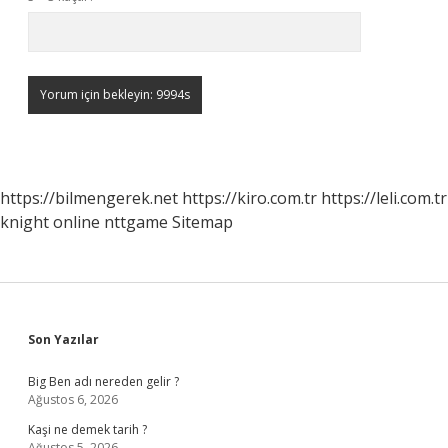
https://bilmengerek.net
https://kiro.com.tr
https://leli.com.tr
knight online
nttgame
Sitemap
Sidebar
Son Yazılar
Big Ben adı nereden gelir ?
Ağustos 6, 2026
Kaşi ne demek tarih ?
Ağustos 5, 2026