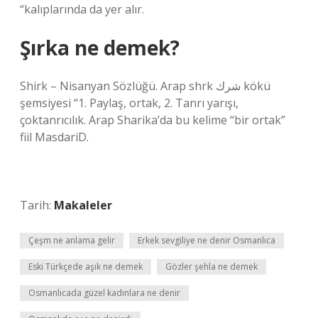
“kalıplarında da yer alır.
Şırka ne demek?
Shirk – Nisanyan Sözlüğü. Arap shrk شرك kökü
şemsiyesi “1. Paylaş, ortak, 2. Tanrı yarışı,
çoktanrıcılık. Arap Sharika’da bu kelime “bir ortak”
fiil MasdariD.
Tarih:
Makaleler
Çeşm ne anlama gelir
Erkek sevgiliye ne denir Osmanlıca
Eski Türkçede aşık ne demek
Gözler şehla ne demek
Osmanlıcada güzel kadınlara ne denir