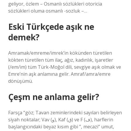
geliyor, özlem – Osmanlı sözlükleri otoricia
sözlükleri oluma osmanlı -sozluk –…
Eski Türkçede aşık ne
demek?
Amramak/emreme/imrek’in kökünden türetilen
kökten türetilen tüm ilaç, ağız, kadınlık, işaretler
(/em/im) tüm Türk-Moğol dili, sevgiye aşık olmak ve
Emre’nin aşk anlamına gelir. Amraf/amra/emre
dönüşümü.
Çeşm ne anlama gelir?
Farsça “göz; Tavan zeminlerindeki sayıları belirleyen
siyah noktalar; Vav (و), Kaf (ق) ve F (ف), harflerin
başlangıcındaki beyaz kısım gibi ”, mecazi“ umut,