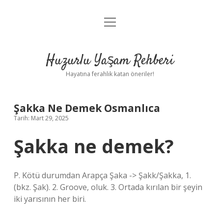
menüyü
Anasayfa
aç
Gizlilik Politikası
Huzurlu Yaşam Rehberi
Yasal Uyarı
Hayatına ferahlık katan öneriler!
Hakkımızda
Şakka Ne Demek Osmanlıca
Tarih: Mart 29, 2025
Şakka ne demek?
P. Kötü durumdan Arapça Şaka -> Şakk/Şakka, 1.
(bkz. Şak). 2. Groove, oluk. 3. Ortada kırılan bir şeyin
iki yarısının her biri.