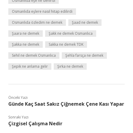
Osmanlıda eşe ne denirdi
Osmanlıda eşlere nasıl hitap edilirdi
Osmanlıda özledim ne demek
Şaad ne demek
Şaara ne demek
Şakk ne demek Osmanlıca
Şakka ne demek
Sakka ne demek TDK
Sehil ne demek Osmanlıca
Şehla farsça ne demek
Şepik ne anlama gelir
Şırka ne demek
Önceki Yazı
Günde Kaç Saat Sakız Çiğnemek Çene Kası Yapar
Sonraki Yazı
Çizgisel Çalışma Nedir