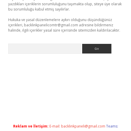
yazdıkları içeriklerin sorumluluğunu taşımakta olup, siteye üye olarak
bu sorumluluğu kabul etmiş sayılırlar.
Hukuka ve yasal düzenlemelere aykırı olduğunu düşündüğünüz
içerikleri,
backlinkpanelicomtr@gmail.com
adresine bildirmeniz
halinde, ilgili içerikler yasal süre içerisinde sitemizden kaldırılacaktır.
Arama
 sitesi
tulipbetgiris.org
Reklam ve İletişim:
E-mail:
backlinkpaneli@gmail.com
Teams: