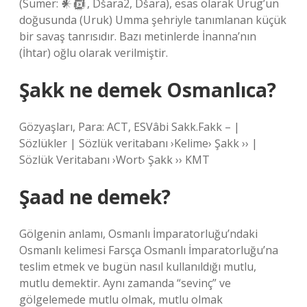
(Sümer: 𒀭𒁈, Dšara2, Dšara), esas olarak Urug’un
doğusunda (Uruk) Umma şehriyle tanımlanan küçük
bir savaş tanrısıdır. Bazı metinlerde İnanna’nın
(İhtar) oğlu olarak verilmiştir.
Şakk ne demek Osmanlıca?
Gözyaşları, Para: ACT, ESVâbi Sakk.Fakk – |
Sözlükler | Sözlük veritabanı ›Kelime› Şakk ›› |
Sözlük Veritabanı ›Wort› Şakk ›› KMT
Şaad ne demek?
Gölgenin anlamı, Osmanlı İmparatorluğu’ndaki
Osmanlı kelimesi Farsça Osmanlı İmparatorluğu’na
teslim etmek ve bugün nasıl kullanıldığı mutlu,
mutlu demektir. Aynı zamanda “sevinç” ve
gölgelemede mutlu olmak, mutlu olmak