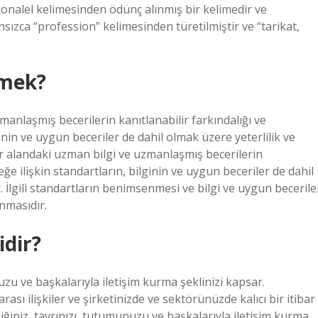
onalel kelimesinden ödünç alınmış bir kelimedir ve
ızca “profession” kelimesinden türetilmiştir ve “tarikat,
emek?
zmanlaşmış becerilerin kanıtlanabilir farkındalığı ve
inin ve uygun beceriler de dahil olmak üzere yeterlilik ve
bir alandaki uzman bilgi ve uzmanlaşmış becerilerin
ğe ilişkin standartların, bilginin ve uygun beceriler de dahil
. İlgili standartların benimsenmesi ve bilgi ve uygun becerile
anmasıdır.
idir?
uzu ve başkalarıyla iletişim kurma şeklinizi kapsar.
arası ilişkiler ve şirketinizde ve sektörünüzde kalıcı bir itibar
ğiniz, tavrınızı, tutumunuzu ve başkalarıyla iletişim kurma