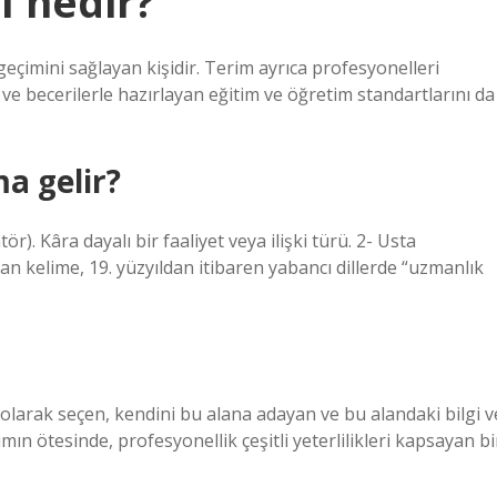
ı nedir?
çimini sağlayan kişidir. Terim ayrıca profesyonelleri
i ve becerilerle hazırlayan eğitim ve öğretim standartlarını da
a gelir?
r). Kâra dayalı bir faaliyet veya ilişki türü. 2- Usta
n kelime, 19. yüzyıldan itibaren yabancı dillerde “uzmanlık
olarak seçen, kendini bu alana adayan ve bu alandaki bilgi v
mın ötesinde, profesyonellik çeşitli yeterlilikleri kapsayan bi