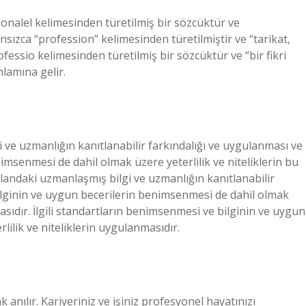
onalel kelimesinden türetilmiş bir sözcüktür ve
sızca “profession” kelimesinden türetilmiştir ve “tarikat,
fessio kelimesinden türetilmiş bir sözcüktür ve “bir fikri
lamına gelir.
i ve uzmanlığın kanıtlanabilir farkındalığı ve uygulanması ve
enimsenmesi de dahil olmak üzere yeterlilik ve niteliklerin bu
alandaki uzmanlaşmış bilgi ve uzmanlığın kanıtlanabilir
 bilginin ve uygun becerilerin benimsenmesi de dahil olmak
asıdır. İlgili standartların benimsenmesi ve bilginin ve uygun
ilik ve niteliklerin uygulanmasıdır.
 anılır. Kariyeriniz ve işiniz profesyonel hayatınızı