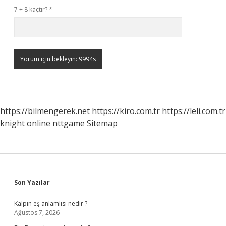
7 + 8 kaçtır?
*
https://bilmengerek.net
https://kiro.com.tr
https://leli.com.tr
knight online
nttgame
Sitemap
Sidebar
Son Yazılar
Kalpın eş anlamlısı nedir ?
Ağustos 7, 2026