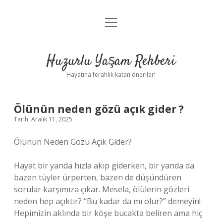
menüyü
Anasayfa
aç
Gizlilik Politikası
Huzurlu Yaşam Rehberi
Yasal Uyarı
Hayatına ferahlık katan öneriler!
Hakkımızda
Ölünün neden gözü açık gider ?
Tarih: Aralık 11, 2025
Ölünün Neden Gözü Açık Gider?
Hayat bir yanda hızla akıp giderken, bir yanda da
bazen tüyler ürperten, bazen de düşündüren
sorular karşımıza çıkar. Mesela, ölülerin gözleri
neden hep açıktır? “Bu kadar da mı olur?” demeyin!
Hepimizin aklında bir köşe bucakta beliren ama hiç