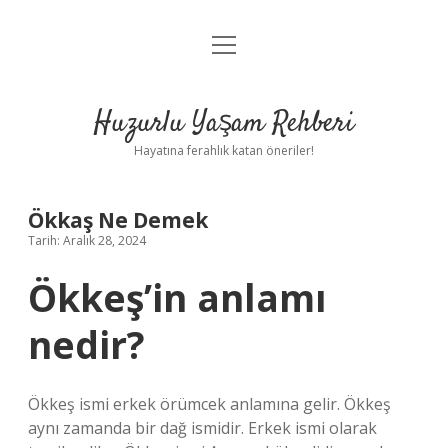
menüyü
Anasayfa
aç
Gizlilik Politikası
Huzurlu Yaşam Rehberi
Yasal Uyarı
Hayatına ferahlık katan öneriler!
Hakkımızda
Ökkaş Ne Demek
Tarih: Aralık 28, 2024
Ökkeş’in anlamı
nedir?
Ökkeş ismi erkek örümcek anlamına gelir. Ökkeş
aynı zamanda bir dağ ismidir. Erkek ismi olarak