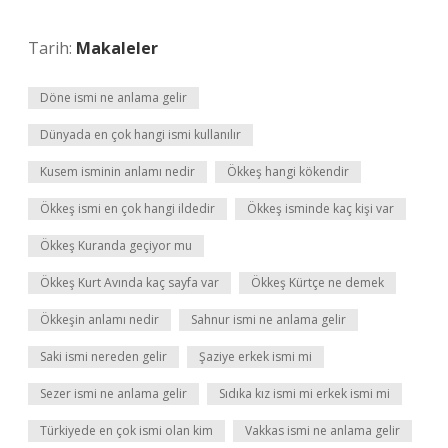
Tarih:
Makaleler
Döne ismi ne anlama gelir
Dünyada en çok hangi ismi kullanılır
Kusem isminin anlamı nedir
Ökkeş hangi kökendir
Ökkeş ismi en çok hangi ildedir
Ökkeş isminde kaç kişi var
Ökkeş Kuranda geçiyor mu
Ökkeş Kurt Avında kaç sayfa var
Ökkeş Kürtçe ne demek
Ökkeşin anlamı nedir
Sahnur ismi ne anlama gelir
Saki ismi nereden gelir
Şaziye erkek ismi mi
Sezer ismi ne anlama gelir
Sıdıka kız ismi mi erkek ismi mi
Türkiyede en çok ismi olan kim
Vakkas ismi ne anlama gelir