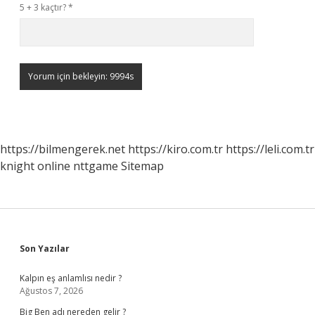
5 + 3 kaçtır?
*
https://bilmengerek.net
https://kiro.com.tr
https://leli.com.tr
knight online
nttgame
Sitemap
Sidebar
Son Yazılar
Kalpın eş anlamlısı nedir ?
Ağustos 7, 2026
Big Ben adı nereden gelir ?