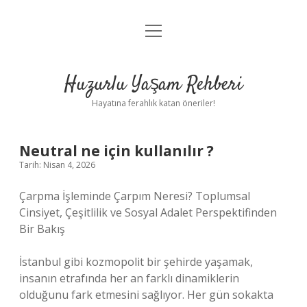
menüyü
Anasayfa
aç
Gizlilik Politikası
Huzurlu Yaşam Rehberi
Yasal Uyarı
Hayatına ferahlık katan öneriler!
Hakkımızda
Neutral ne için kullanılır ?
Tarih: Nisan 4, 2026
Çarpma İşleminde Çarpım Neresi? Toplumsal
Cinsiyet, Çeşitlilik ve Sosyal Adalet Perspektifinden
Bir Bakış
İstanbul gibi kozmopolit bir şehirde yaşamak,
insanın etrafında her an farklı dinamiklerin
olduğunu fark etmesini sağlıyor. Her gün sokakta