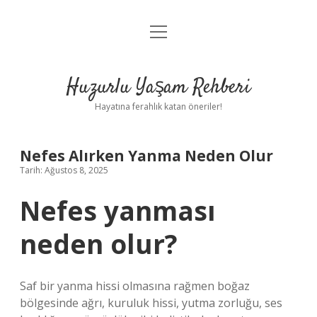
menüyü
Anasayfa
aç
Gizlilik Politikası
Huzurlu Yaşam Rehberi
Yasal Uyarı
Hayatına ferahlık katan öneriler!
Hakkımızda
Nefes Alırken Yanma Neden Olur
Tarih: Ağustos 8, 2025
Nefes yanması
neden olur?
Saf bir yanma hissi olmasına rağmen boğaz
bölgesinde ağrı, kuruluk hissi, yutma zorluğu, ses