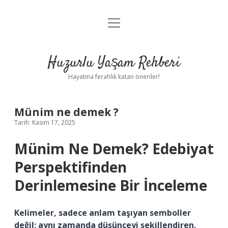
menüyü
Anasayfa
aç
Gizlilik Politikası
Huzurlu Yaşam Rehberi
Yasal Uyarı
Hayatına ferahlık katan öneriler!
Hakkımızda
Münim ne demek ?
Tarih: Kasım 17, 2025
Münim Ne Demek? Edebiyat
Perspektifinden
Derinlemesine Bir İnceleme
Kelimeler, sadece anlam taşıyan semboller
değil; aynı zamanda düşünceyi şekillendiren,