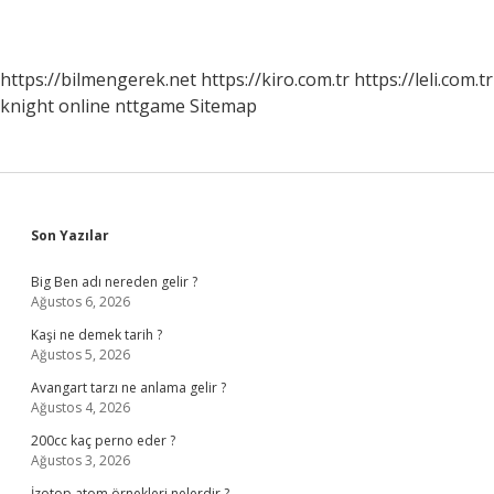
https://bilmengerek.net
https://kiro.com.tr
https://leli.com.tr
knight online
nttgame
Sitemap
Sidebar
Son Yazılar
Big Ben adı nereden gelir ?
Ağustos 6, 2026
Kaşi ne demek tarih ?
Ağustos 5, 2026
Avangart tarzı ne anlama gelir ?
Ağustos 4, 2026
200cc kaç perno eder ?
Ağustos 3, 2026
İzotop atom örnekleri nelerdir ?