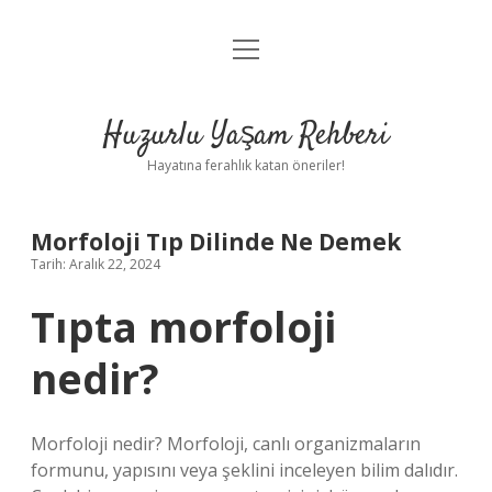
menüyü
Anasayfa
aç
Gizlilik Politikası
Huzurlu Yaşam Rehberi
Yasal Uyarı
Hayatına ferahlık katan öneriler!
Hakkımızda
Morfoloji Tıp Dilinde Ne Demek
Tarih: Aralık 22, 2024
Tıpta morfoloji
nedir?
Morfoloji nedir? Morfoloji, canlı organizmaların
formunu, yapısını veya şeklini inceleyen bilim dalıdır.