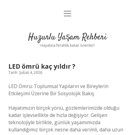
menüyü
Anasayfa
aç
Gizlilik Politikası
Huzurlu Yaşam Rehberi
Yasal Uyarı
Hayatına ferahlık katan öneriler!
Hakkımızda
LED ömrü kaç yıldır ?
Tarih: Şubat 4, 2026
LED Ömrü: Toplumsal Yapıların ve Bireylerin
Etkileşimi Üzerine Bir Sosyolojik Bakış
Hayatımızın birçok yönü, gözlemlerimizde olduğu
kadar işlevsellikte de hızla değişiyor. Gelişen
teknolojiyle birlikte, günlük yaşamımızda
kullandığımız birçok nesne daha verimli, daha uzun