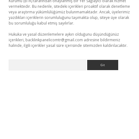
Kurumu (BTK) tarafından onaylanmış bir Yer Sağlayıcı olarak hizmet
vermektedir. Bu nedenle, sitedeki içerikleri proaktif olarak denetleme
veya araştırma yükümlülüğümüz bulunmamaktadır. Ancak, üyelerimiz
yazdıkları içeriklerin sorumluluğunu taşımakta olup, siteye üye olarak
bu sorumluluğu kabul etmiş sayılırlar.
Hukuka ve yasal düzenlemelere aykırı olduğunu düşündüğünüz
içerikleri,
backlinkpanelicomtr@gmail.com
adresine bildirmeniz
halinde, ilgili içerikler yasal süre içerisinde sitemizden kaldırılacaktır.
Arama
ndoperabet resmi sitesi
tulipbetgiris.org