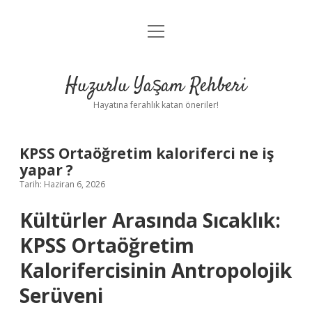
menüyü
Anasayfa
aç
Gizlilik Politikası
Huzurlu Yaşam Rehberi
Yasal Uyarı
Hayatına ferahlık katan öneriler!
Hakkımızda
KPSS Ortaöğretim kaloriferci ne iş
yapar ?
Tarih: Haziran 6, 2026
Kültürler Arasında Sıcaklık:
KPSS Ortaöğretim
Kalorifercisinin Antropolojik
Serüveni