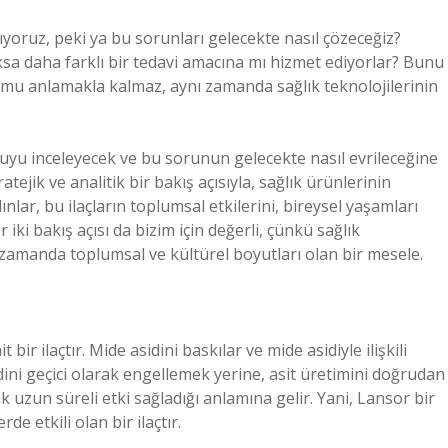
oruz, peki ya bu sorunları gelecekte nasıl çözeceğiz?
yoksa daha farklı bir tedavi amacına mı hizmet ediyorlar? Bunu
mu anlamakla kalmaz, aynı zamanda sağlık teknolojilerinin
oruyu inceleyecek ve bu sorunun gelecekte nasıl evrileceğine
tejik ve analitik bir bakış açısıyla, sağlık ürünlerinin
nlar, bu ilaçların toplumsal etkilerini, bireysel yaşamları
ki bakış açısı da bizim için değerli, çünkü sağlık
ı zamanda toplumsal ve kültürel boyutları olan bir mesele.
bir ilaçtır. Mide asidini baskılar ve mide asidiyle ilişkili
idini geçici olarak engellemek yerine, asit üretimini doğrudan
ak uzun süreli etki sağladığı anlamına gelir. Yani, Lansor bir
rde etkili olan bir ilaçtır.