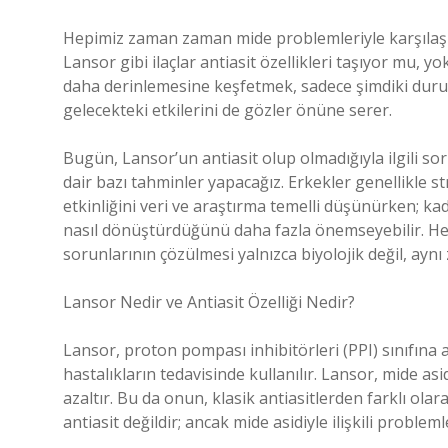
Hepimiz zaman zaman mide problemleriyle karşılaşıy
Lansor gibi ilaçlar antiasit özellikleri taşıyor mu, 
daha derinlemesine keşfetmek, sadece şimdiki duru
gelecekteki etkilerini de gözler önüne serer.
Bugün, Lansor’un antiasit olup olmadığıyla ilgili s
dair bazı tahminler yapacağız. Erkekler genellikle stra
etkinliğini veri ve araştırma temelli düşünürken; kadı
nasıl dönüştürdüğünü daha fazla önemseyebilir. Her i
sorunlarının çözülmesi yalnızca biyolojik değil, ayn
Lansor Nedir ve Antiasit Özelliği Nedir?
Lansor, proton pompası inhibitörleri (PPI) sınıfına ait 
hastalıkların tedavisinde kullanılır. Lansor, mide as
azaltır. Bu da onun, klasik antiasitlerden farklı olar
antiasit değildir; ancak mide asidiyle ilişkili problemle