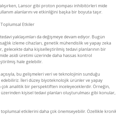
çalışırken, Lansor gibi proton pompası inhibitörleri mide
ullanım alanlarını ve etkinliğini başka bir boyuta taşır.
 Toplumsal Etkiler
ki tedavi yaklaşımları da değişmeye devam ediyor. Bugün
el sağlık izleme cihazları, genetik mühendislik ve yapay zeka
ar, gelecekte daha kişiselleştirilmiş tedavi planlarının bir
, mide asidi üretimi üzerinde daha hassas kontrol
tirilmiş hale gelebilir.
 açısıyla, bu gelişmeleri veri ve teknolojinin sunduğu
debiliriz. İleri düzey biyoteknolojik ürünler ve yapay
 çok analitik bir perspektiften inceleyeceklerdir. Örneğin,
er üzerinden kişisel tedavi planları oluşturulması gibi konular,
, toplumsal etkilerini daha çok önemseyebilir. Özellikle kroni