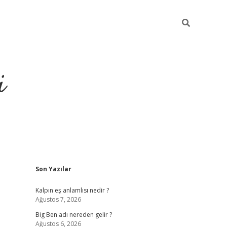
i
Sidebar
Son Yazılar
grandoperabet resmi s
Kalpın eş anlamlısı nedir ?
Ağustos 7, 2026
Big Ben adı nereden gelir ?
Ağustos 6, 2026