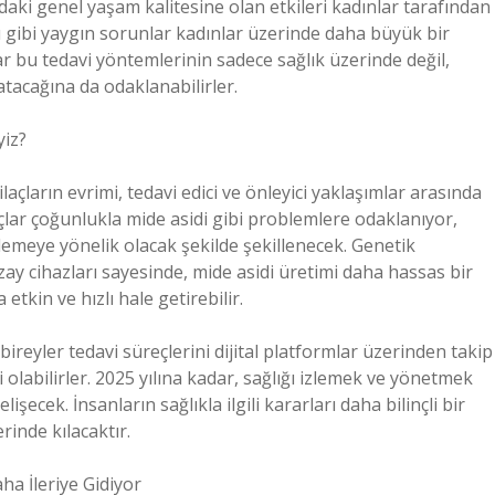
mdaki genel yaşam kalitesine olan etkileri kadınlar tarafından
ı gibi yaygın sorunlar kadınlar üzerinde daha büyük bir
r bu tedavi yöntemlerinin sadece sağlık üzerinde değil,
atacağına da odaklanabilirler.
yiz?
laçların evrimi, tedavi edici ve önleyici yaklaşımlar arasında
açlar çoğunlukla mide asidi gibi problemlere odaklanıyor,
lemeye yönelik olacak şekilde şekillenecek. Genetik
-uzay cihazları sayesinde, mide asidi üretimi daha hassas bir
etkin ve hızlı hale getirebilir.
, bireyler tedavi süreçlerini dijital platformlar üzerinden takip
i olabilirler. 2025 yılına kadar, sağlığı izlemek ve yönetmek
şecek. İnsanların sağlıkla ilgili kararları daha bilinçli bir
rinde kılacaktır.
a İleriye Gidiyor