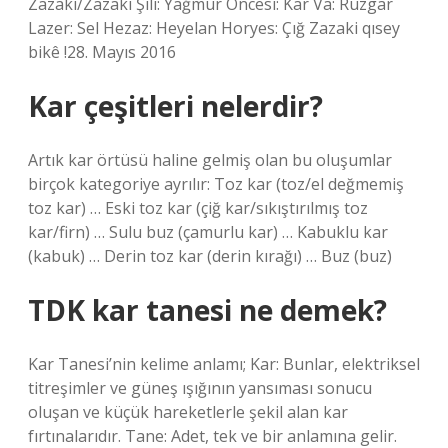
Zazaki/Zazaki Şili: Yağmur Öncesi: Kar Va: Rüzgar
Lazer: Sel Hezaz: Heyelan Horyes: Çığ Zazaki qısey
bikê !28. Mayıs 2016
Kar çeşitleri nelerdir?
Artık kar örtüsü haline gelmiş olan bu oluşumlar
birçok kategoriye ayrılır: Toz kar (toz/el değmemiş
toz kar) … Eski toz kar (çiğ kar/sıkıştırılmış toz
kar/firn) … Sulu buz (çamurlu kar) … Kabuklu kar
(kabuk) … Derin toz kar (derin kırağı) … Buz (buz)
TDK kar tanesi ne demek?
Kar Tanesi’nin kelime anlamı; Kar: Bunlar, elektriksel
titreşimler ve güneş ışığının yansıması sonucu
oluşan ve küçük hareketlerle şekil alan kar
fırtınalarıdır. Tane: Adet, tek ve bir anlamına gelir.