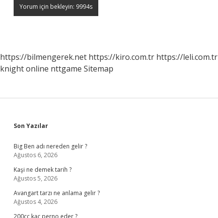
https://bilmengerek.net
https://kiro.com.tr
https://leli.com.tr
knight online
nttgame
Sitemap
Sidebar
Son Yazılar
Big Ben adı nereden gelir ?
Ağustos 6, 2026
Kaşi ne demek tarih ?
Ağustos 5, 2026
Avangart tarzı ne anlama gelir ?
Ağustos 4, 2026
200cc kaç perno eder ?