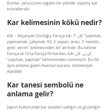
Bunlar, yeryüzüne sağlam bir şekilde ulaşmış kar
kristalleridir.
Kar kelimesinin kökü nedir?
Kâr – Nişanyan Sözlüğü. Farsça kār کار “1. “yapmak,
yapmamak, çalışmak, fiil, 2. yapan, aracı, 3. meslek,
gelir, verim” kelimesinden bir alıntıdır. Bu kelime
Farsça ve Orta Farsça fiil kardan, kār-کردن, کار
“yapmak, yapmak” kelimesinden türemiştir. Bu fiil,
aynı anlama gelen Avestan kərəta- kelimesiyle
ilişkilidir.
Kar tanesi sembolü ne
anlama gelir?
Japon kültüründe kar taneleri saflığın ve güzelliğin