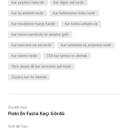
Kar çeşitleri nelerdir
Kar diğer adı nedir
Kar eş anlamlı nedir
Kar kelimesinin kökü nedir
Kar maddenin hangi halidir
Kar tanesi anlami ne
Kar tanesi sembolü ne anlama gelir
Kar tanesine ne ad verilir
Kar tanesinin eş anlamlısı nedir
Kar tanımı nedir
TDK kar tanesi ne demek
Yere düşen ilk kar tanesinin adı nedir
Zazaca kar ne demek
Önceki Yazı
Floki En Fazla Kaçı Gördü
Sonraki Yazı