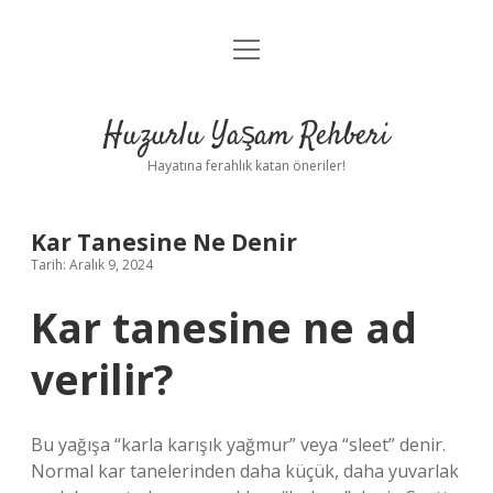
menüyü
Anasayfa
aç
Gizlilik Politikası
Huzurlu Yaşam Rehberi
Yasal Uyarı
Hayatına ferahlık katan öneriler!
Hakkımızda
Kar Tanesine Ne Denir
Tarih: Aralık 9, 2024
Kar tanesine ne ad
verilir?
Bu yağışa “karla karışık yağmur” veya “sleet” denir.
Normal kar tanelerinden daha küçük, daha yuvarlak