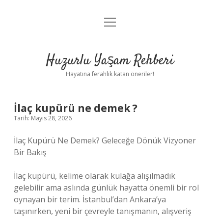
menüyü
Anasayfa
aç
Gizlilik Politikası
Huzurlu Yaşam Rehberi
Yasal Uyarı
Hayatına ferahlık katan öneriler!
Hakkımızda
İlaç kupürü ne demek ?
Tarih: Mayıs 28, 2026
İlaç Kupürü Ne Demek? Geleceğe Dönük Vizyoner
Bir Bakış
İlaç kupürü, kelime olarak kulağa alışılmadık
gelebilir ama aslında günlük hayatta önemli bir rol
oynayan bir terim. İstanbul’dan Ankara’ya
taşınırken, yeni bir çevreyle tanışmanın, alışveriş