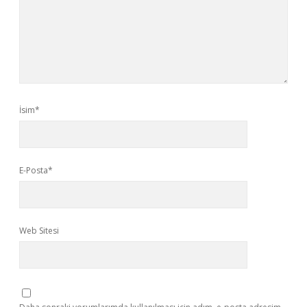
İsim*
E-Posta*
Web Sitesi