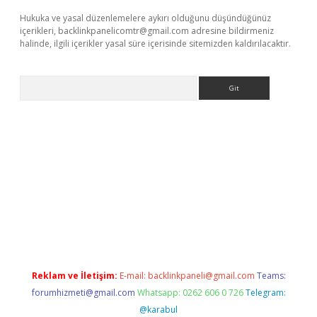
Hukuka ve yasal düzenlemelere aykırı olduğunu düşündüğünüz
içerikleri,
backlinkpanelicomtr@gmail.com
adresine bildirmeniz
halinde, ilgili içerikler yasal süre içerisinde sitemizden kaldırılacaktır.
Arama
rg
Reklam ve İletişim:
E-mail:
backlinkpaneli@gmail.com
Teams:
forumhizmeti@gmail.com
Whatsapp: 0262 606 0 726
Telegram:
@karabul