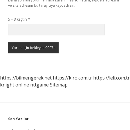
Daha sonraki yorumlarımda kullanılması için adım, e-posta adresim
ve site adresim bu tarayıcıya kaydedilsin.
5 + 3 kaçtır?
*
https://bilmengerek.net
https://kiro.com.tr
https://leli.com.tr
knight online
nttgame
Sitemap
Sidebar
Son Yazılar