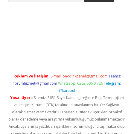
itesi
tulipbetgiris.org
Reklam ve İletişim:
E-mail:
backlinkpaneli@gmail.com
Teams:
forumhizmeti@gmail.com
Whatsapp: 0262 606 0 726
Telegram:
@karabul
Yasal Uyarı:
Sitemiz, 5651 Sayılı Kanun gereğince Bilgi Teknolojileri
ve İletişim Kurumu (BTK) tarafından onaylanmış bir Yer Sağlayıcı
olarak hizmet vermektedir. Bu nedenle, sitedeki içerikleri proaktif
olarak denetleme veya araştırma yükümlülüğümüz bulunmamaktadır.
Ancak, üyelerimiz yazdıkları içeriklerin sorumluluğunu taşımakta olup,
siteye üye olarak bu sorumluluğu kabul etmiş sayılırlar. Bu internet