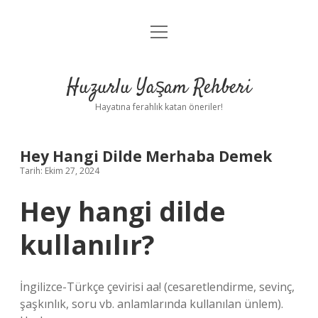
menüyü
Anasayfa
aç
Gizlilik Politikası
Huzurlu Yaşam Rehberi
Yasal Uyarı
Hayatına ferahlık katan öneriler!
Hakkımızda
Hey Hangi Dilde Merhaba Demek
Tarih: Ekim 27, 2024
Hey hangi dilde
kullanılır?
İngilizce-Türkçe çevirisi aa! (cesaretlendirme, sevinç,
şaşkınlık, soru vb. anlamlarında kullanılan ünlem).