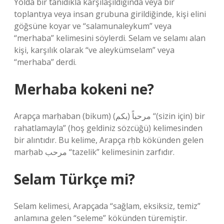
Yolda bir tanıdıkla karşılaşıldığında veya bir
toplantıya veya insan grubuna girildiğinde, kişi elini
göğsüne koyar ve “salamunaleykum” veya
“merhaba” kelimesini söylerdi. Selam ve selamı alan
kişi, karşılık olarak “ve aleykümselam” veya
“merhaba” derdi.
Merhaba kokeni ne?
Arapça marḥaban (bikum) مرحباً (بكم) “(sizin için) bir
rahatlamayla” (hoş geldiniz sözcüğü) kelimesinden
bir alıntıdır. Bu kelime, Arapça rḥb kökünden gelen
marḥab مرحب “tazelik” kelimesinin zarfıdır.
Selam Türkçe mi?
Selam kelimesi, Arapçada “sağlam, eksiksiz, temiz”
anlamına gelen “seleme” kökünden türemiştir.