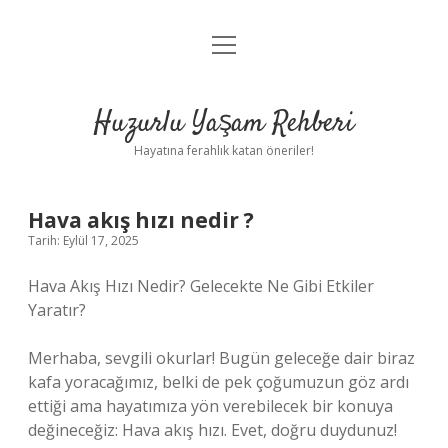
menüyü
Anasayfa
aç
Gizlilik Politikası
Huzurlu Yaşam Rehberi
Yasal Uyarı
Hayatına ferahlık katan öneriler!
Hakkımızda
Hava akış hızı nedir ?
Tarih: Eylül 17, 2025
Hava Akış Hızı Nedir? Gelecekte Ne Gibi Etkiler
Yaratır?
Merhaba, sevgili okurlar! Bugün geleceğe dair biraz
kafa yoracağımız, belki de pek çoğumuzun göz ardı
ettiği ama hayatımıza yön verebilecek bir konuya
değineceğiz: Hava akış hızı. Evet, doğru duydunuz!