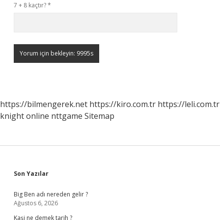
7 + 8 kaçtır?
*
https://bilmengerek.net
https://kiro.com.tr
https://leli.com.tr
knight online
nttgame
Sitemap
Sidebar
Son Yazılar
Big Ben adı nereden gelir ?
Ağustos 6, 2026
Kaşi ne demek tarih ?