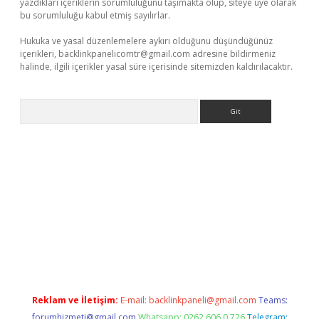
yazdıkları içeriklerin sorumluluğunu taşımakta olup, siteye üye olarak
bu sorumluluğu kabul etmiş sayılırlar.
Hukuka ve yasal düzenlemelere aykırı olduğunu düşündüğünüz
içerikleri,
backlinkpanelicomtr@gmail.com
adresine bildirmeniz
halinde, ilgili içerikler yasal süre içerisinde sitemizden kaldırılacaktır.
Arama
tesi
tulipbetgiris.org
Reklam ve İletişim:
E-mail:
backlinkpaneli@gmail.com
Teams:
forumhizmeti@gmail.com
Whatsapp: 0262 606 0 726
Telegram: