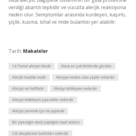
Gıda alerjisi, bağışıklık sisteminin bir gıda proteinine
verdiği abartılı tepkidir ve vücutta alerjik reaksiyona
neden olur. Semptomlar arasında kurdeşen, kaşıntı,
şişlik, kusma, ishal ve mide bulantısı yer alabilir.
Tarih:
Makaleler
14 Temel alerjen Nedir
Alerji en çok kimlerde görülür
Alerjik madde nedir
Alerjiye neden olan şeyler nelerdir
Alerjiyi ne hafifletir
Alerjiyi tetikleyen nelerdir
Alerjiyi tetikleyen yiyecekler nelerdir
Alerjiyi yenmek için ne yapmalı
Bir yiyeceğin alerji yaptığını nasıl anlarız
Cilt alerjilerinin belirtileri nelerdir