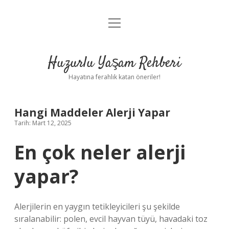
menüyü
Anasayfa
aç
Gizlilik Politikası
Huzurlu Yaşam Rehberi
Yasal Uyarı
Hayatına ferahlık katan öneriler!
Hakkımızda
Hangi Maddeler Alerji Yapar
Tarih: Mart 12, 2025
En çok neler alerji
yapar?
Alerjilerin en yaygın tetikleyicileri şu şekilde
sıralanabilir: polen, evcil hayvan tüyü, havadaki toz