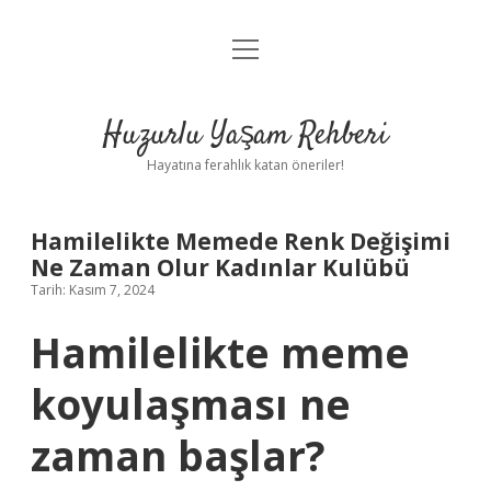
menüyü
Anasayfa
aç
Gizlilik Politikası
Huzurlu Yaşam Rehberi
Yasal Uyarı
Hayatına ferahlık katan öneriler!
Hakkımızda
Hamilelikte Memede Renk Değişimi
Ne Zaman Olur Kadınlar Kulübü
Tarih: Kasım 7, 2024
Hamilelikte meme
koyulaşması ne
zaman başlar?