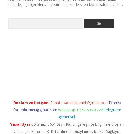
halinde, ilgili içerikler yasal süre içerisinde sitemizden kaldırılacaktır.
Arama
itesi
tulipbetgiris.org
Reklam ve İletişim:
E-mail:
backlinkpaneli@gmail.com
Teams:
forumhizmeti@gmail.com
Whatsapp: 0262 606 0 726
Telegram:
@karabul
Yasal Uyarı:
Sitemiz, 5651 Sayılı Kanun gereğince Bilgi Teknolojileri
ve İletişim Kurumu (BTK) tarafından onaylanmış bir Yer Sağlayıcı