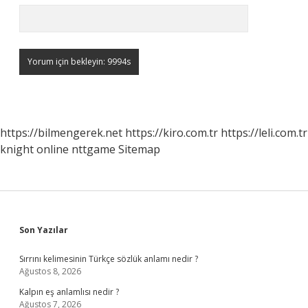
https://bilmengerek.net
https://kiro.com.tr
https://leli.com.tr
knight online
nttgame
Sitemap
Sidebar
Son Yazılar
Sırrını kelimesinin Türkçe sözlük anlamı nedir ?
Ağustos 8, 2026
Kalpın eş anlamlısı nedir ?
Ağustos 7, 2026