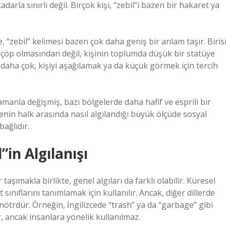
darla sınırlı değil. Birçok kişi, “zebil”i bazen bir hakaret ya
 “zebil” kelimesi bazen çok daha geniş bir anlam taşır. Biris
n çöp olmasından değil, kişinin toplumda düşük bir statüye
aha çok, kişiyi aşağılamak ya da küçük görmek için tercih
manla değişmiş, bazı bölgelerde daha hafif ve esprili bir
menin halk arasında nasıl algılandığı büyük ölçüde sosyal
ağlıdır.
”in Algılanışı
taşımakla birlikte, genel algıları da farklı olabilir. Küresel
 sınıflarını tanımlamak için kullanılır. Ancak, diğer dillerde
ötrdür. Örneğin, İngilizcede “trash” ya da “garbage” gibi
r, ancak insanlara yönelik kullanılmaz.