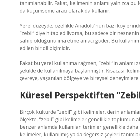
tanımlanabilir. Fakat, kelimenin anlamı yalnızca bu ka
da küçümseme aracı olarak da kullanır.
Yerel düzeyde, özellikle Anadolu’nun bazı köylerinde,
“zebil” diye hitap ediliyorsa, bu sadece bir nesneni
sahip olduğunu ima etme amacı güder. Bu kullanım d
edilen bir dil biçimidir.
Fakat bu yerel kullanıma rağmen, “zebil”in anlamı za
şekilde de kullanılmaya başlanmıştır. Kısacası, keli
çevreye, yaşanılan bölgeye ve bireysel deneyimlere b
Küresel Perspektiften “Zebil
Birçok kültürde “zebil” gibi kelimeler, derin anlamlar 
ölçekte, “zebil” gibi kelimeler genellikle toplumun alt
benzer anlamda kullanılan terimler genellikle daha n
kelimeler, kullanılmış ya da değersiz şeyleri tanımla