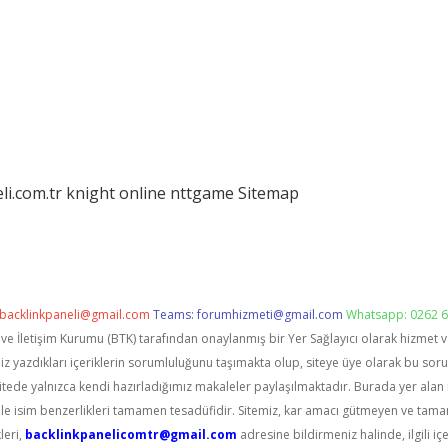
eli.com.tr
knight online
nttgame
Sitemap
backlinkpaneli@gmail.com
Teams:
forumhizmeti@gmail.com
Whatsapp: 0262 6
i ve İletişim Kurumu (BTK) tarafından onaylanmış bir Yer Sağlayıcı olarak hizmet 
zdıkları içeriklerin sorumluluğunu taşımakta olup, siteye üye olarak bu sorumlu
itede yalnızca kendi hazırladığımız makaleler paylaşılmaktadır. Burada yer alan 
le isim benzerlikleri tamamen tesadüfidir. Sitemiz, kar amacı gütmeyen ve tama
leri,
backlinkpanelicomtr@gmail.com
adresine bildirmeniz halinde, ilgili içe