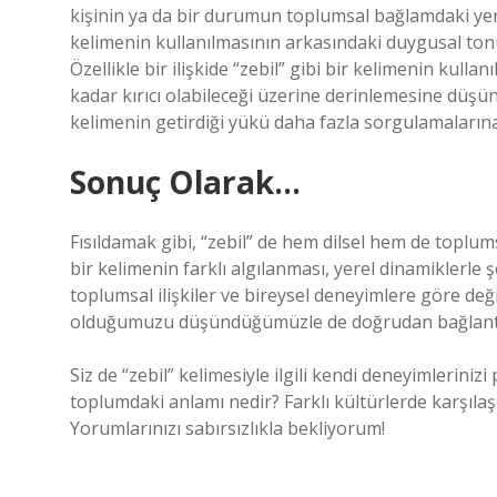
kişinin ya da bir durumun toplumsal bağlamdaki yeri
kelimenin kullanılmasının arkasındaki duygusal tonu, i
Özellikle bir ilişkide “zebil” gibi bir kelimenin kul
kadar kırıcı olabileceği üzerine derinlemesine düşü
kelimenin getirdiği yükü daha fazla sorgulamalarına
Sonuç Olarak…
Fısıldamak gibi, “zebil” de hem dilsel hem de toplums
bir kelimenin farklı algılanması, yerel dinamiklerle ş
toplumsal ilişkiler ve bireysel deneyimlere göre deği
olduğumuzu düşündüğümüzle de doğrudan bağlantı
Siz de “zebil” kelimesiyle ilgili kendi deneyimleriniz
toplumdaki anlamı nedir? Farklı kültürlerde karşıl
Yorumlarınızı sabırsızlıkla bekliyorum!