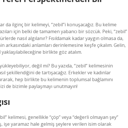
da ilginç bir kelimeyi, “zebil”i konuşacağız. Bu kelime
bazıları için belki de tamamen yabancı bir sözcük. Peki, “zebil”
ürlerde nasıl algılanır? Fısıldamak kadar yaygın olmasa da,
nin arkasındaki anlamları derinlemesine keşfe çıkalım. Gelin,
 yaklaşılabileceğine birlikte göz atalım.
yükleyebiliyor, değil mi? Bu yazıda, “zebil” kelimesinin
l şekillendiğini de tartışacağız. Erkekler ve kadınlar
urarak, hep birlikte bu kelimenin toplumsal bağlamını
izi de bizimle paylaşmayı unutmayın!
ısı
l” kelimesi, genellikle “çöp” veya “değerli olmayan şey”
ş, işe yaramaz hale gelmiş şeylere verilen isim olarak