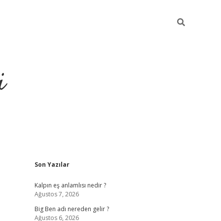
i
Sidebar
Son Yazılar
grandoperabet resmi si
Kalpın eş anlamlısı nedir ?
Ağustos 7, 2026
Big Ben adı nereden gelir ?
Ağustos 6, 2026