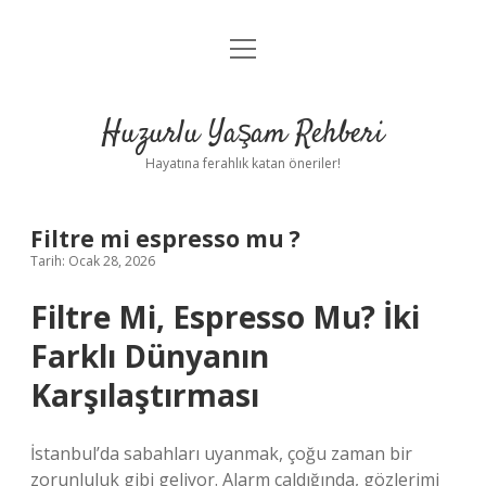
menüyü
Anasayfa
aç
Gizlilik Politikası
Huzurlu Yaşam Rehberi
Yasal Uyarı
Hayatına ferahlık katan öneriler!
Hakkımızda
Filtre mi espresso mu ?
Tarih: Ocak 28, 2026
Filtre Mi, Espresso Mu? İki
Farklı Dünyanın
Karşılaştırması
İstanbul’da sabahları uyanmak, çoğu zaman bir
zorunluluk gibi geliyor. Alarm çaldığında, gözlerimi