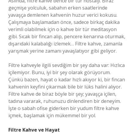
Aslında, filtre kahve bence bir tür nostalji. Biraz
geçmişe yolculuk, sabahın erken saatlerinde
yavaşça demlenen kahvenin huzur verici kokusu.
Çalışmaya başlamadan önce, sadece birkaç dakika
verimli olabilmek için o kahve bir tür meditasyon
gibi. Sıcak bir fincan alıp, pencere kenarına oturmak,
dışarıdaki kalabalığı izlemek… Filtre kahve, zamanla
yarışmak yerine zamanı yavaşlatıyor gibi geliyor.
Filtre kahveyle ilgili sevdiğim bir şey daha var: Hızlıca
içilemiyor. Bunu, iyi bir şey olarak görüyorum.
Çünkü bazen, hayat o kadar hızlı akıyor ki, bir fincan
kahvenin keyfini çıkarmak bile bir lüks halini alıyor.
Filtre kahve de biraz böyle bir şey; yavaşça içilen,
tadına vararak, ruhunuzu dinlendiren bir deneyim.
İşte o sabah ofise giderken bir yudum filtre kahve
içmek, başlamak için mükemmel bir yol.
Filtre Kahve ve Hayat