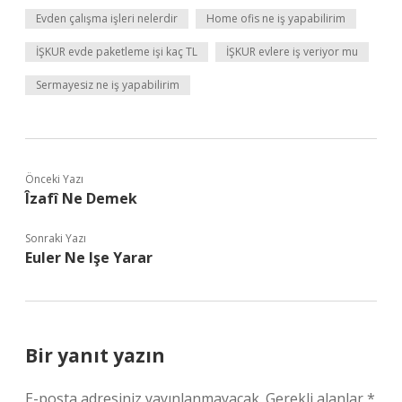
Evden çalışma işleri nelerdir
Home ofis ne iş yapabilirim
İŞKUR evde paketleme işi kaç TL
İŞKUR evlere iş veriyor mu
Sermayesiz ne iş yapabilirim
Önceki Yazı
Îzafî Ne Demek
Sonraki Yazı
Euler Ne Işe Yarar
Bir yanıt yazın
E-posta adresiniz yayınlanmayacak.
Gerekli alanlar
*