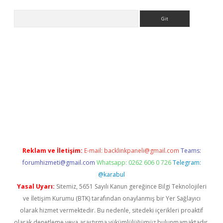
Arama
itesi
tulipbetgiris.org
Reklam ve İletişim:
E-mail:
backlinkpaneli@gmail.com
Teams:
forumhizmeti@gmail.com
Whatsapp: 0262 606 0 726
Telegram:
@karabul
Yasal Uyarı:
Sitemiz, 5651 Sayılı Kanun gereğince Bilgi Teknolojileri
ve İletişim Kurumu (BTK) tarafından onaylanmış bir Yer Sağlayıcı
olarak hizmet vermektedir. Bu nedenle, sitedeki içerikleri proaktif
olarak denetleme veya araştırma yükümlülüğümüz bulunmamaktadır.