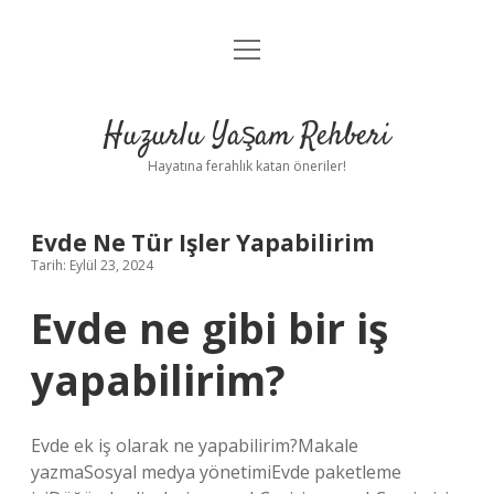
menüyü
Anasayfa
aç
Gizlilik Politikası
Huzurlu Yaşam Rehberi
Yasal Uyarı
Hayatına ferahlık katan öneriler!
Hakkımızda
Evde Ne Tür Işler Yapabilirim
Tarih: Eylül 23, 2024
Evde ne gibi bir iş
yapabilirim?
Evde ek iş olarak ne yapabilirim?Makale
yazmaSosyal medya yönetimiEvde paketleme