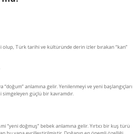
lup, Türk tarihi ve kültüründe derin izler bırakan “kan”
?
ya “doğum” anlamına gelir. Yenilenmeyi ve yeni başlangıçları
ni simgeleyen güçlü bir kavramdır.
smi “yeni doğmuş” bebek anlamına gelir. Yırtıcı bir kuş türü
bu yana evcilleştirilmiştir. Doğanın en önemli özelliği