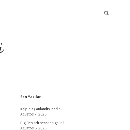
i
Sidebar
Son Yazılar
grandoperabet resmi sites
Kalpın eş anlamlısı nedir ?
Ağustos 7, 2026
Big Ben adı nereden gelir ?
Ağustos 6, 2026