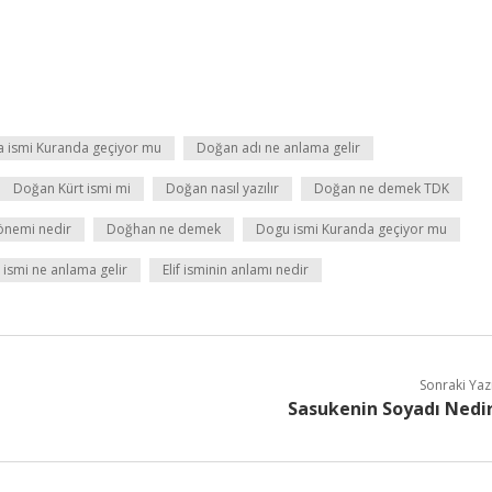
 ismi Kuranda geçiyor mu
Doğan adı ne anlama gelir
Doğan Kürt ismi mi
Doğan nasıl yazılır
Doğan ne demek TDK
önemi nedir
Doğhan ne demek
Dogu ismi Kuranda geçiyor mu
ismi ne anlama gelir
Elif isminin anlamı nedir
Sonraki Yaz
Sasukenin Soyadı Nedi