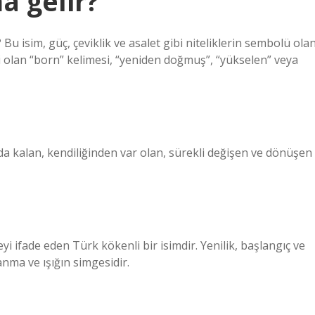
a gelir?
 Bu isim, güç, çeviklik ve asalet gibi niteliklerin sembolü ola
 hali olan “born” kelimesi, “yeniden doğmuş”, “yükselen” veya
da kalan, kendiliğinden var olan, sürekli değişen ve dönüşen
fade eden Türk kökenli bir isimdir. Yenilik, başlangıç ​​ve
nma ve ışığın simgesidir.