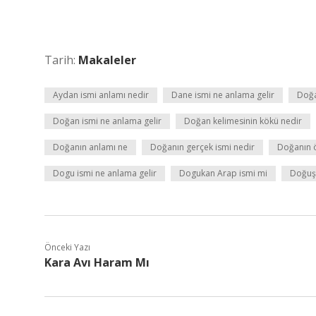
Tarih:
Makaleler
Aydan ismi anlamı nedir
Dane ismi ne anlama gelir
Doğa
Doğan ismi ne anlama gelir
Doğan kelimesinin kökü nedir
Doğanın anlamı ne
Doğanın gerçek ismi nedir
Doğanın 
Dogu ismi ne anlama gelir
Dogukan Arap ismi mi
Doğuş 
Önceki Yazı
Kara Avı Haram Mı