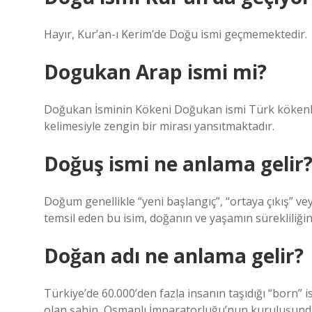
Hayır, Kur’an-ı Kerim’de Doğu ismi geçmemektedir.
Dogukan Arap ismi mi?
Doğukan İsminin Kökeni Doğukan ismi Türk kökenli o
kelimesiyle zengin bir mirası yansıtmaktadır.
Doğuş ismi ne anlama gelir
Doğum genellikle “yeni başlangıç”, “ortaya çıkış” ve
temsil eden bu isim, doğanın ve yaşamın sürekliliği
Doğan adı ne anlama gelir?
Türkiye’de 60.000’den fazla insanın taşıdığı “born” i
olan şahin, Osmanlı İmparatorluğu’nun kuruluşundan 