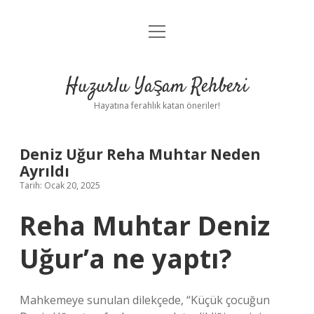
menüyü
Anasayfa
aç
Gizlilik Politikası
Huzurlu Yaşam Rehberi
Yasal Uyarı
Hayatına ferahlık katan öneriler!
Hakkımızda
Deniz Uğur Reha Muhtar Neden
Ayrıldı
Tarih: Ocak 20, 2025
Reha Muhtar Deniz
Uğur’a ne yaptı?
Mahkemeye sunulan dilekçede, “Küçük çocuğun